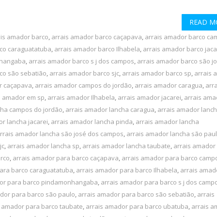
READ M
ais amador barco
,
arrais amador barco caçapava
,
arrais amador barco ca
rco caraguatatuba
,
arrais amador barco Ilhabela
,
arrais amador barco jaca
nhangaba
,
arrais amador barco s j dos campos
,
arrais amador barco são j
co são sebatião
,
arrais amador barco sjc
,
arrais amador barco sp
,
arrais 
r caçapava
,
arrais amador campos do jordão
,
arrais amador caragua
,
arra
s amador em sp
,
arrais amador Ilhabela
,
arrais amador jacarei
,
arrais ama
cha campos do jordão
,
arrais amador lancha caragua
,
arrais amador lanc
r lancha jacarei
,
arrais amador lancha pinda
,
arrais amador lancha
rrais amador lancha são josé dos campos
,
arrais amador lancha são pau
jc
,
arrais amador lancha sp
,
arrais amador lancha taubate
,
arrais amador
arco
,
arrais amador para barco caçapava
,
arrais amador para barco camp
ara barco caraguatatuba
,
arrais amador para barco Ilhabela
,
arrais amad
dor para barco pindamonhangaba
,
arrais amador para barco s j dos camp
dor para barco são paulo
,
arrais amador para barco são sebatião
,
arrais
s amador para barco taubate
,
arrais amador para barco ubatuba
,
arrais 