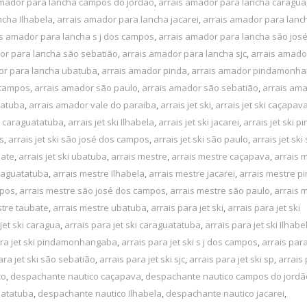
amador para lancha campos do jordão
,
arrais amador para lancha caragua
ncha Ilhabela
,
arrais amador para lancha jacarei
,
arrais amador para lanc
is amador para lancha s j dos campos
,
arrais amador para lancha são jos
or para lancha são sebatião
,
arrais amador para lancha sjc
,
arrais amado
or para lancha ubatuba
,
arrais amador pinda
,
arrais amador pindamonh
 campos
,
arrais amador são paulo
,
arrais amador são sebatião
,
arrais ama
batuba
,
arrais amador vale do paraiba
,
arrais jet ski
,
arrais jet ski caçapav
ki caraguatatuba
,
arrais jet ski Ilhabela
,
arrais jet ski jacarei
,
arrais jet ski p
os
,
arrais jet ski são josé dos campos
,
arrais jet ski são paulo
,
arrais jet ski
bate
,
arrais jet ski ubatuba
,
arrais mestre
,
arrais mestre caçapava
,
arrais 
raguatatuba
,
arrais mestre Ilhabela
,
arrais mestre jacarei
,
arrais mestre p
mpos
,
arrais mestre são josé dos campos
,
arrais mestre são paulo
,
arrais 
stre taubate
,
arrais mestre ubatuba
,
arrais para jet ski
,
arrais para jet ski
jet ski caragua
,
arrais para jet ski caraguatatuba
,
arrais para jet ski Ilhabe
ara jet ski pindamonhangaba
,
arrais para jet ski s j dos campos
,
arrais para
ara jet ski são sebatião
,
arrais para jet ski sjc
,
arrais para jet ski sp
,
arrais 
co
,
despachante nautico caçapava
,
despachante nautico campos do jordã
uatatuba
,
despachante nautico Ilhabela
,
despachante nautico jacarei
,