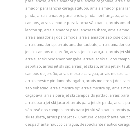
para lancha
,
arrais amador para lancha caçapava
,
arrais 
amador para lancha caraguatatuba
,
arrais amador para la
pinda
,
arrais amador para lancha pindamonhangaba
,
arra
campos
,
arrais amador para lancha são paulo
,
arrais amad
lancha sp
,
arrais amador para lancha taubate
,
arrais amad
arrais amador s j dos campos
,
arrais amador são josé dos
arrais amador sp
,
arrais amador taubate
,
arrais amador u
jet ski campos do jordão
,
arrais jet ski caragua
,
arrais jet s
arrais jet ski pindamonhangaba
,
arrais jet ski s j dos camp
sebatião
,
arrais jet ski sjc
,
arrais jet ski sp
,
arrais jet ski tau
campos do jordão
,
arrais mestre caragua
,
arrais mestre ca
arrais mestre pindamonhangaba
,
arrais mestre s j dos ca
são sebatião
,
arrais mestre sjc
,
arrais mestre sp
,
arrais me
caçapava
,
arrais para jet ski campos do jordão
,
arrais para 
arrais para jet ski jacarei
,
arrais para jet ski pinda
,
arrais p
são josé dos campos
,
arrais para jet ski são paulo
,
arrais p
ski taubate
,
arrais para jet ski ubatuba
,
despachante nauti
despachante nautico caragua
,
despachante nautico carag