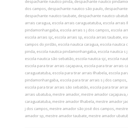
despachante nautico pinda
,
despachante nautico pindam
dos campos
,
despachante nautico são paulo
,
despachante 
despachante nautico taubate
,
despachante nautico ubatu
arrais caragua
,
escola arrais caraguatatuba
,
escola arrais 
pindamonhangaba
,
escola arrais s j dos campos
,
escola ar
escola arrais sjc
,
escola arrais sp
,
escola arrais taubate
,
es
campos do jordão
,
escola nautica caragua
,
escola nautica 
pinda
,
escola nautica pindamonhangaba
,
escola nautica s
escola nautica são sebatião
,
escola nautica sjc
,
escola naut
escola para tirar arrais caçapava
,
escola para tirar arrais 
caraguatatuba
,
escola para tirar arrais Ilhabela
,
escola para
pindamonhangaba
,
escola para tirar arrais s j dos campos
,
escola para tirar arrais são sebatião
,
escola para tirar arrai
arrais ubatuba
,
mestre amador
,
mestre amador caçapava
,
caraguatatuba
,
mestre amador Ilhabela
,
mestre amador jac
j dos campos
,
mestre amador são josé dos campos
,
mestre
amador sp
,
mestre amador taubate
,
mestre amador ubatu