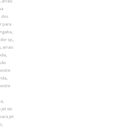
,
arrais
ha
é dos
r para
angaba
,
dor sjc
,
a
,
arrais
inda
,
 são
mestre
inda
,
mestre
la
,
 jet ski
para jet
o
,