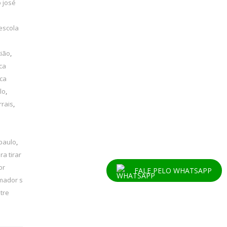
 josé
escola
tião
,
ca
ica
lo
,
rrais
,
 paulo
,
ra tirar
or
FALE PELO WHATSAPP
mador s
tre