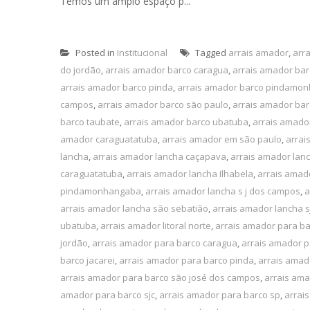
Temos um amplo espaço p...
Posted in
Institucional
Tagged
arrais amador
,
arr
do jordão
,
arrais amador barco caragua
,
arrais amador ba
arrais amador barco pinda
,
arrais amador barco pindamo
campos
,
arrais amador barco são paulo
,
arrais amador bar
barco taubate
,
arrais amador barco ubatuba
,
arrais amado
amador caraguatatuba
,
arrais amador em são paulo
,
arrai
lancha
,
arrais amador lancha caçapava
,
arrais amador lan
caraguatatuba
,
arrais amador lancha Ilhabela
,
arrais amado
pindamonhangaba
,
arrais amador lancha s j dos campos
,
a
arrais amador lancha são sebatião
,
arrais amador lancha s
ubatuba
,
arrais amador litoral norte
,
arrais amador para b
jordão
,
arrais amador para barco caragua
,
arrais amador p
barco jacarei
,
arrais amador para barco pinda
,
arrais ama
arrais amador para barco são josé dos campos
,
arrais ama
amador para barco sjc
,
arrais amador para barco sp
,
arrai