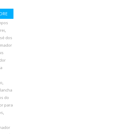
ORE
mpos
rei
,
osé dos
amador
is
dor
ha
lo
,
 lancha
os do
or para
os
,
amador