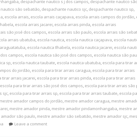
onhangaba
,
despachante nautico s j dos campos
,
despachante nautico são
nautico são sebatião
,
despachante nautico sjc
,
despachante nautico sp
,
ba
,
escola arrais
,
escola arrais caçapava
,
escola arrais campos do jordão
,
Ilhabela
,
escola arrais jacarei
,
escola arrais pinda
,
escola arrais
rais são josé dos campos
,
escola arrais são paulo
,
escola arrais são seba
cola arrais ubatuba
,
escola nautica
,
escola nautica caçapava
,
escola nauti
caraguatatuba
,
escola nautica Ilhabela
,
escola nautica jacarei
,
escola naut
 j dos campos
,
escola nautica são josé dos campos
,
escola nautica são pau
ica sp
,
escola nautica taubate
,
escola nautica ubatuba
,
escola para tirar a
campos do jordão
,
escola para tirar arrais caragua
,
escola para tirar arrais
 tirar arrais jacarei
,
escola para tirar arrais pinda
,
escola para tirar arrais
escola para tirar arrais são josé dos campos
,
escola para tirar arrais são
s sjc
,
escola para tirar arrais sp
,
escola para tirar arrais taubate
,
escola pa
mestre amador campos do jordão
,
mestre amador caragua
,
mestre amad
arei
,
mestre amador pinda
,
mestre amador pindamonhangaba
,
mestre a
 amador são paulo
,
mestre amador são sebatião
,
mestre amador sjc
,
mes
ba
Leave a comment