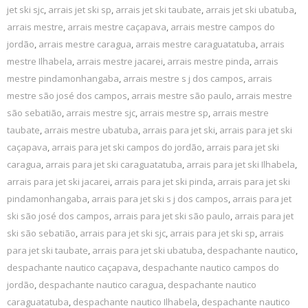
jet ski sjc
,
arrais jet ski sp
,
arrais jet ski taubate
,
arrais jet ski ubatuba
,
arrais mestre
,
arrais mestre caçapava
,
arrais mestre campos do
jordão
,
arrais mestre caragua
,
arrais mestre caraguatatuba
,
arrais
mestre Ilhabela
,
arrais mestre jacarei
,
arrais mestre pinda
,
arrais
mestre pindamonhangaba
,
arrais mestre s j dos campos
,
arrais
mestre são josé dos campos
,
arrais mestre são paulo
,
arrais mestre
são sebatião
,
arrais mestre sjc
,
arrais mestre sp
,
arrais mestre
taubate
,
arrais mestre ubatuba
,
arrais para jet ski
,
arrais para jet ski
caçapava
,
arrais para jet ski campos do jordão
,
arrais para jet ski
caragua
,
arrais para jet ski caraguatatuba
,
arrais para jet ski Ilhabela
,
arrais para jet ski jacarei
,
arrais para jet ski pinda
,
arrais para jet ski
pindamonhangaba
,
arrais para jet ski s j dos campos
,
arrais para jet
ski são josé dos campos
,
arrais para jet ski são paulo
,
arrais para jet
ski são sebatião
,
arrais para jet ski sjc
,
arrais para jet ski sp
,
arrais
para jet ski taubate
,
arrais para jet ski ubatuba
,
despachante nautico
,
despachante nautico caçapava
,
despachante nautico campos do
jordão
,
despachante nautico caragua
,
despachante nautico
caraguatatuba
,
despachante nautico Ilhabela
,
despachante nautico