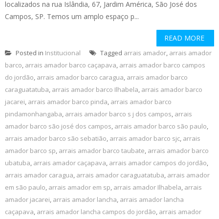
localizados na rua Islândia, 67, Jardim América, São José dos
Campos, SP. Temos um amplo espaço p...
READ MORE
Posted in
Institucional
Tagged
arrais amador
,
arrais amador
barco
,
arrais amador barco caçapava
,
arrais amador barco campos
do jordão
,
arrais amador barco caragua
,
arrais amador barco
caraguatatuba
,
arrais amador barco Ilhabela
,
arrais amador barco
jacarei
,
arrais amador barco pinda
,
arrais amador barco
pindamonhangaba
,
arrais amador barco s j dos campos
,
arrais
amador barco são josé dos campos
,
arrais amador barco são paulo
,
arrais amador barco são sebatião
,
arrais amador barco sjc
,
arrais
amador barco sp
,
arrais amador barco taubate
,
arrais amador barco
ubatuba
,
arrais amador caçapava
,
arrais amador campos do jordão
,
arrais amador caragua
,
arrais amador caraguatatuba
,
arrais amador
em são paulo
,
arrais amador em sp
,
arrais amador Ilhabela
,
arrais
amador jacarei
,
arrais amador lancha
,
arrais amador lancha
caçapava
,
arrais amador lancha campos do jordão
,
arrais amador