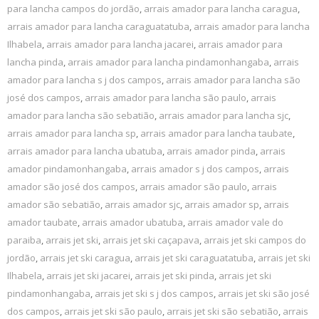
para lancha campos do jordão
,
arrais amador para lancha caragua
,
arrais amador para lancha caraguatatuba
,
arrais amador para lancha
Ilhabela
,
arrais amador para lancha jacarei
,
arrais amador para
lancha pinda
,
arrais amador para lancha pindamonhangaba
,
arrais
amador para lancha s j dos campos
,
arrais amador para lancha são
josé dos campos
,
arrais amador para lancha são paulo
,
arrais
amador para lancha são sebatião
,
arrais amador para lancha sjc
,
arrais amador para lancha sp
,
arrais amador para lancha taubate
,
arrais amador para lancha ubatuba
,
arrais amador pinda
,
arrais
amador pindamonhangaba
,
arrais amador s j dos campos
,
arrais
amador são josé dos campos
,
arrais amador são paulo
,
arrais
amador são sebatião
,
arrais amador sjc
,
arrais amador sp
,
arrais
amador taubate
,
arrais amador ubatuba
,
arrais amador vale do
paraiba
,
arrais jet ski
,
arrais jet ski caçapava
,
arrais jet ski campos do
jordão
,
arrais jet ski caragua
,
arrais jet ski caraguatatuba
,
arrais jet ski
Ilhabela
,
arrais jet ski jacarei
,
arrais jet ski pinda
,
arrais jet ski
pindamonhangaba
,
arrais jet ski s j dos campos
,
arrais jet ski são josé
dos campos
,
arrais jet ski são paulo
,
arrais jet ski são sebatião
,
arrais