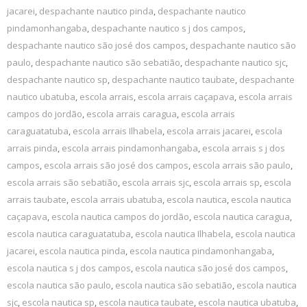
jacarei
,
despachante nautico pinda
,
despachante nautico
pindamonhangaba
,
despachante nautico s j dos campos
,
despachante nautico são josé dos campos
,
despachante nautico são
paulo
,
despachante nautico são sebatião
,
despachante nautico sjc
,
despachante nautico sp
,
despachante nautico taubate
,
despachante
nautico ubatuba
,
escola arrais
,
escola arrais caçapava
,
escola arrais
campos do jordão
,
escola arrais caragua
,
escola arrais
caraguatatuba
,
escola arrais Ilhabela
,
escola arrais jacarei
,
escola
arrais pinda
,
escola arrais pindamonhangaba
,
escola arrais s j dos
campos
,
escola arrais são josé dos campos
,
escola arrais são paulo
,
escola arrais são sebatião
,
escola arrais sjc
,
escola arrais sp
,
escola
arrais taubate
,
escola arrais ubatuba
,
escola nautica
,
escola nautica
caçapava
,
escola nautica campos do jordão
,
escola nautica caragua
,
escola nautica caraguatatuba
,
escola nautica Ilhabela
,
escola nautica
jacarei
,
escola nautica pinda
,
escola nautica pindamonhangaba
,
escola nautica s j dos campos
,
escola nautica são josé dos campos
,
escola nautica são paulo
,
escola nautica são sebatião
,
escola nautica
sjc
,
escola nautica sp
,
escola nautica taubate
,
escola nautica ubatuba
,