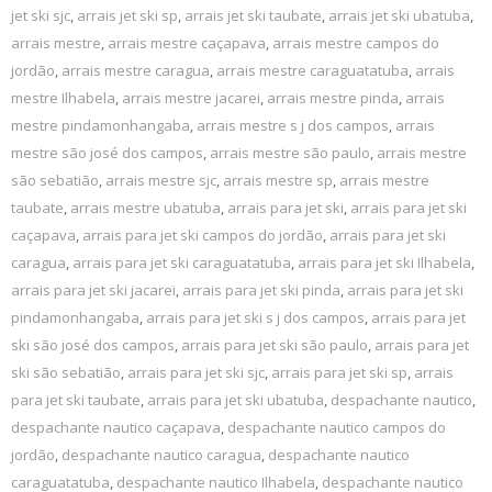
jet ski sjc
,
arrais jet ski sp
,
arrais jet ski taubate
,
arrais jet ski ubatuba
,
arrais mestre
,
arrais mestre caçapava
,
arrais mestre campos do
jordão
,
arrais mestre caragua
,
arrais mestre caraguatatuba
,
arrais
mestre Ilhabela
,
arrais mestre jacarei
,
arrais mestre pinda
,
arrais
mestre pindamonhangaba
,
arrais mestre s j dos campos
,
arrais
mestre são josé dos campos
,
arrais mestre são paulo
,
arrais mestre
são sebatião
,
arrais mestre sjc
,
arrais mestre sp
,
arrais mestre
taubate
,
arrais mestre ubatuba
,
arrais para jet ski
,
arrais para jet ski
caçapava
,
arrais para jet ski campos do jordão
,
arrais para jet ski
caragua
,
arrais para jet ski caraguatatuba
,
arrais para jet ski Ilhabela
,
arrais para jet ski jacarei
,
arrais para jet ski pinda
,
arrais para jet ski
pindamonhangaba
,
arrais para jet ski s j dos campos
,
arrais para jet
ski são josé dos campos
,
arrais para jet ski são paulo
,
arrais para jet
ski são sebatião
,
arrais para jet ski sjc
,
arrais para jet ski sp
,
arrais
para jet ski taubate
,
arrais para jet ski ubatuba
,
despachante nautico
,
despachante nautico caçapava
,
despachante nautico campos do
jordão
,
despachante nautico caragua
,
despachante nautico
caraguatatuba
,
despachante nautico Ilhabela
,
despachante nautico