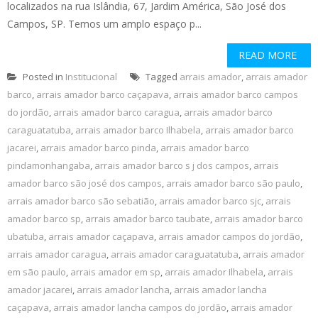
localizados na rua Islândia, 67, Jardim América, São José dos
Campos, SP. Temos um amplo espaço p...
READ MORE
Posted in
Institucional
Tagged
arrais amador
,
arrais amador
barco
,
arrais amador barco caçapava
,
arrais amador barco campos
do jordão
,
arrais amador barco caragua
,
arrais amador barco
caraguatatuba
,
arrais amador barco Ilhabela
,
arrais amador barco
jacarei
,
arrais amador barco pinda
,
arrais amador barco
pindamonhangaba
,
arrais amador barco s j dos campos
,
arrais
amador barco são josé dos campos
,
arrais amador barco são paulo
,
arrais amador barco são sebatião
,
arrais amador barco sjc
,
arrais
amador barco sp
,
arrais amador barco taubate
,
arrais amador barco
ubatuba
,
arrais amador caçapava
,
arrais amador campos do jordão
,
arrais amador caragua
,
arrais amador caraguatatuba
,
arrais amador
em são paulo
,
arrais amador em sp
,
arrais amador Ilhabela
,
arrais
amador jacarei
,
arrais amador lancha
,
arrais amador lancha
caçapava
,
arrais amador lancha campos do jordão
,
arrais amador