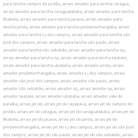
para lancha campos do jordão
,
arrais amador para lancha caragua
,
arrais amador para lancha caraguatatuba
,
arrais amador para lancha
Ilhabela
,
arrais amador para lancha jacarei
,
arrais amador para
lancha pinda
,
arrais amador para lancha pindamonhangaba
,
arrais
amador para lancha s j dos campos
,
arrais amador para lancha são
josé dos campos
,
arrais amador para lancha são paulo
,
arrais
amador para lancha são sebatião
,
arrais amador para lancha sjc
,
arrais amador para lancha sp
,
arrais amador para lancha taubate
,
arrais amador para lancha ubatuba
,
arrais amador pinda
,
arrais
amador pindamonhangaba
,
arrais amador s j dos campos
,
arrais
amador são josé dos campos
,
arrais amador são paulo
,
arrais
amador são sebatião
,
arrais amador sjc
,
arrais amador sp
,
arrais
amador taubate
,
arrais amador ubatuba
,
arrais amador vale do
paraiba
,
arrais jet ski
,
arrais jet ski caçapava
,
arrais jet ski campos do
jordão
,
arrais jet ski caragua
,
arrais jet ski caraguatatuba
,
arrais jet ski
Ilhabela
,
arrais jet ski jacarei
,
arrais jet ski pinda
,
arrais jet ski
pindamonhangaba
,
arrais jet ski s j dos campos
,
arrais jet ski são josé
dos campos
,
arrais jet ski são paulo
,
arrais jet ski são sebatião
,
arrais