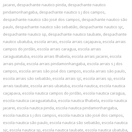
jacarei
,
despachante nautico pinda
,
despachante nautico
pindamonhangaba
,
despachante nautico s j dos campos
,
despachante nautico são josé dos campos
,
despachante nautico são
paulo
,
despachante nautico são sebatião
,
despachante nautico sjc
,
despachante nautico sp
,
despachante nautico taubate
,
despachante
nautico ubatuba
,
escola arrais
,
escola arrais caçapava
,
escola arrais
campos do jordão
,
escola arrais caragua
,
escola arrais
caraguatatuba
,
escola arrais Ilhabela
,
escola arrais jacarei
,
escola
arrais pinda
,
escola arrais pindamonhangaba
,
escola arrais s j dos
campos
,
escola arrais são josé dos campos
,
escola arrais são paulo
,
escola arrais são sebatião
,
escola arrais sjc
,
escola arrais sp
,
escola
arrais taubate
,
escola arrais ubatuba
,
escola nautica
,
escola nautica
caçapava
,
escola nautica campos do jordão
,
escola nautica caragua
,
escola nautica caraguatatuba
,
escola nautica Ilhabela
,
escola nautica
jacarei
,
escola nautica pinda
,
escola nautica pindamonhangaba
,
escola nautica s j dos campos
,
escola nautica são josé dos campos
,
escola nautica são paulo
,
escola nautica são sebatião
,
escola nautica
sjc
,
escola nautica sp
,
escola nautica taubate
,
escola nautica ubatuba
,