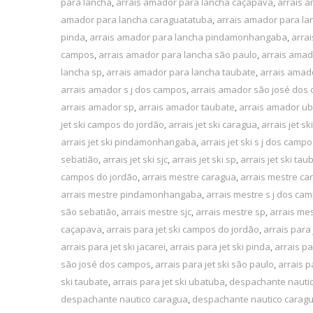
para lancha
,
arrais amador para lancha caçapava
,
arrais 
amador para lancha caraguatatuba
,
arrais amador para la
pinda
,
arrais amador para lancha pindamonhangaba
,
arra
campos
,
arrais amador para lancha são paulo
,
arrais amad
lancha sp
,
arrais amador para lancha taubate
,
arrais amad
arrais amador s j dos campos
,
arrais amador são josé dos
arrais amador sp
,
arrais amador taubate
,
arrais amador u
jet ski campos do jordão
,
arrais jet ski caragua
,
arrais jet s
arrais jet ski pindamonhangaba
,
arrais jet ski s j dos camp
sebatião
,
arrais jet ski sjc
,
arrais jet ski sp
,
arrais jet ski tau
campos do jordão
,
arrais mestre caragua
,
arrais mestre ca
arrais mestre pindamonhangaba
,
arrais mestre s j dos ca
são sebatião
,
arrais mestre sjc
,
arrais mestre sp
,
arrais me
caçapava
,
arrais para jet ski campos do jordão
,
arrais para 
arrais para jet ski jacarei
,
arrais para jet ski pinda
,
arrais p
são josé dos campos
,
arrais para jet ski são paulo
,
arrais p
ski taubate
,
arrais para jet ski ubatuba
,
despachante nauti
despachante nautico caragua
,
despachante nautico carag