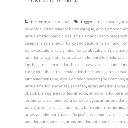
Temos um amplo espaço p...
Posted in
Institucional
Tagged
arrais amador
,
arr
do jordão
,
arrais amador barco caragua
,
arrais amador ba
arrais amador barco pinda
,
arrais amador barco pindamo
campos
,
arrais amador barco são paulo
,
arrais amador bar
barco taubate
,
arrais amador barco ubatuba
,
arrais amado
amador caraguatatuba
,
arrais amador em são paulo
,
arrai
lancha
,
arrais amador lancha caçapava
,
arrais amador lan
caraguatatuba
,
arrais amador lancha Ilhabela
,
arrais amado
pindamonhangaba
,
arrais amador lancha s j dos campos
,
a
arrais amador lancha são sebatião
,
arrais amador lancha s
ubatuba
,
arrais amador litoral norte
,
arrais amador para b
jordão
,
arrais amador para barco caragua
,
arrais amador p
barco jacarei
,
arrais amador para barco pinda
,
arrais ama
arrais amador para barco são josé dos campos
,
arrais ama
amador para barco sjc
,
arrais amador para barco sp
,
arrai