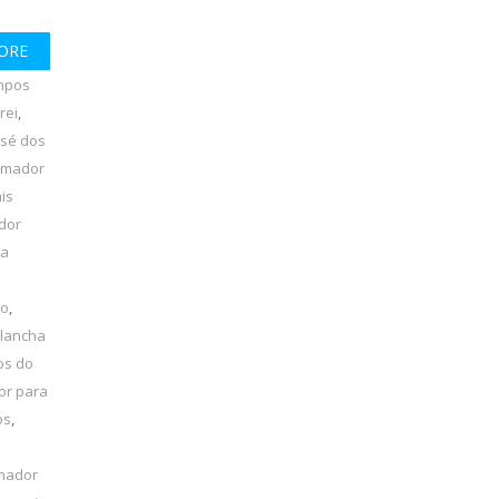
ORE
mpos
rei
,
osé dos
amador
is
dor
ha
lo
,
 lancha
os do
or para
os
,
amador