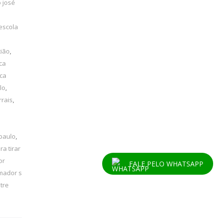
 josé
escola
tião
,
ca
ica
lo
,
rrais
,
 paulo
,
ra tirar
or
FALE PELO WHATSAPP
mador s
tre