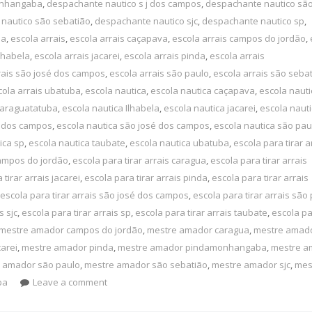
onhangaba
,
despachante nautico s j dos campos
,
despachante nautico são
nautico são sebatião
,
despachante nautico sjc
,
despachante nautico sp
,
ba
,
escola arrais
,
escola arrais caçapava
,
escola arrais campos do jordão
,
Ilhabela
,
escola arrais jacarei
,
escola arrais pinda
,
escola arrais
rais são josé dos campos
,
escola arrais são paulo
,
escola arrais são seba
cola arrais ubatuba
,
escola nautica
,
escola nautica caçapava
,
escola nauti
caraguatatuba
,
escola nautica Ilhabela
,
escola nautica jacarei
,
escola naut
 j dos campos
,
escola nautica são josé dos campos
,
escola nautica são pau
ica sp
,
escola nautica taubate
,
escola nautica ubatuba
,
escola para tirar a
campos do jordão
,
escola para tirar arrais caragua
,
escola para tirar arrais
 tirar arrais jacarei
,
escola para tirar arrais pinda
,
escola para tirar arrais
escola para tirar arrais são josé dos campos
,
escola para tirar arrais são
s sjc
,
escola para tirar arrais sp
,
escola para tirar arrais taubate
,
escola pa
mestre amador campos do jordão
,
mestre amador caragua
,
mestre amad
arei
,
mestre amador pinda
,
mestre amador pindamonhangaba
,
mestre a
 amador são paulo
,
mestre amador são sebatião
,
mestre amador sjc
,
mes
ba
Leave a comment