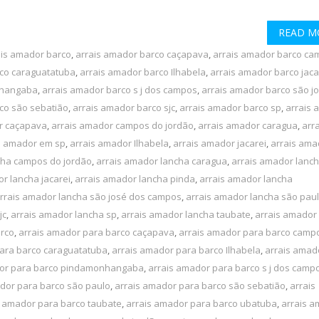
READ M
ais amador barco
,
arrais amador barco caçapava
,
arrais amador barco ca
rco caraguatatuba
,
arrais amador barco Ilhabela
,
arrais amador barco jaca
nhangaba
,
arrais amador barco s j dos campos
,
arrais amador barco são j
co são sebatião
,
arrais amador barco sjc
,
arrais amador barco sp
,
arrais 
r caçapava
,
arrais amador campos do jordão
,
arrais amador caragua
,
arra
s amador em sp
,
arrais amador Ilhabela
,
arrais amador jacarei
,
arrais ama
cha campos do jordão
,
arrais amador lancha caragua
,
arrais amador lanc
r lancha jacarei
,
arrais amador lancha pinda
,
arrais amador lancha
rrais amador lancha são josé dos campos
,
arrais amador lancha são pau
jc
,
arrais amador lancha sp
,
arrais amador lancha taubate
,
arrais amador
arco
,
arrais amador para barco caçapava
,
arrais amador para barco camp
ara barco caraguatatuba
,
arrais amador para barco Ilhabela
,
arrais amad
dor para barco pindamonhangaba
,
arrais amador para barco s j dos camp
dor para barco são paulo
,
arrais amador para barco são sebatião
,
arrais
s amador para barco taubate
,
arrais amador para barco ubatuba
,
arrais 