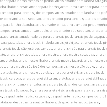
amador para lancha campos do jordão
,
arrais amador para lancha caragua
ncha Ilhabela
,
arrais amador para lancha jacarei
,
arrais amador para lanc
is amador para lancha s j dos campos
,
arrais amador para lancha são jos
or para lancha são sebatião
,
arrais amador para lancha sjc
,
arrais amado
or para lancha ubatuba
,
arrais amador pinda
,
arrais amador pindamonh
 campos
,
arrais amador são paulo
,
arrais amador são sebatião
,
arrais ama
batuba
,
arrais amador vale do paraiba
,
arrais jet ski
,
arrais jet ski caçapav
ki caraguatatuba
,
arrais jet ski Ilhabela
,
arrais jet ski jacarei
,
arrais jet ski p
os
,
arrais jet ski são josé dos campos
,
arrais jet ski são paulo
,
arrais jet ski
bate
,
arrais jet ski ubatuba
,
arrais mestre
,
arrais mestre caçapava
,
arrais 
raguatatuba
,
arrais mestre Ilhabela
,
arrais mestre jacarei
,
arrais mestre p
mpos
,
arrais mestre são josé dos campos
,
arrais mestre são paulo
,
arrais 
stre taubate
,
arrais mestre ubatuba
,
arrais para jet ski
,
arrais para jet ski
jet ski caragua
,
arrais para jet ski caraguatatuba
,
arrais para jet ski Ilhabe
ara jet ski pindamonhangaba
,
arrais para jet ski s j dos campos
,
arrais para
ara jet ski são sebatião
,
arrais para jet ski sjc
,
arrais para jet ski sp
,
arrais 
co
,
despachante nautico caçapava
,
despachante nautico campos do jordã
uatatuba
,
despachante nautico Ilhabela
,
despachante nautico jacarei
,