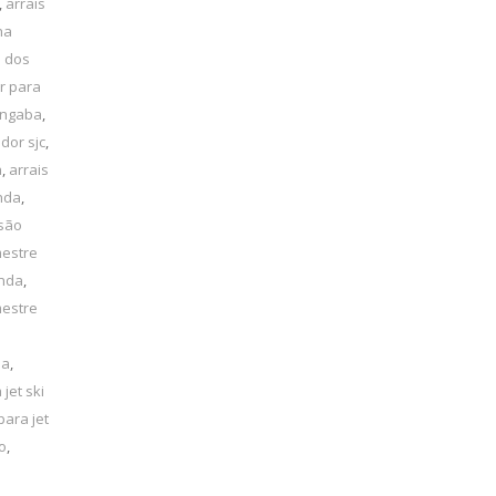
,
arrais
ha
é dos
r para
angaba
,
dor sjc
,
a
,
arrais
inda
,
 são
mestre
inda
,
mestre
la
,
 jet ski
para jet
o
,