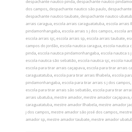
despachante nautico pinda
,
despachante nautico pindam
dos campos
,
despachante nautico são paulo
,
despachante 
despachante nautico taubate
,
despachante nautico ubatu
arrais caragua
,
escola arrais caraguatatuba
,
escola arrais 
pindamonhangaba
,
escola arrais s j dos campos
,
escola ar
escola arrais sjc
,
escola arrais sp
,
escola arrais taubate
,
es
campos do jordão
,
escola nautica caragua
,
escola nautica 
pinda
,
escola nautica pindamonhangaba
,
escola nautica s
escola nautica são sebatião
,
escola nautica sjc
,
escola naut
escola para tirar arrais caçapava
,
escola para tirar arrais 
caraguatatuba
,
escola para tirar arrais Ilhabela
,
escola para
pindamonhangaba
,
escola para tirar arrais s j dos campos
,
escola para tirar arrais são sebatião
,
escola para tirar arrai
arrais ubatuba
,
mestre amador
,
mestre amador caçapava
,
caraguatatuba
,
mestre amador Ilhabela
,
mestre amador jac
j dos campos
,
mestre amador são josé dos campos
,
mestre
amador sp
,
mestre amador taubate
,
mestre amador ubatu