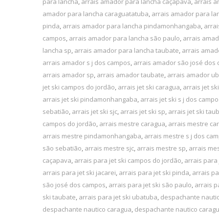
para lancha
,
arrais amador para lancha caçapava
,
arrais 
amador para lancha caraguatatuba
,
arrais amador para la
pinda
,
arrais amador para lancha pindamonhangaba
,
arra
campos
,
arrais amador para lancha são paulo
,
arrais amad
lancha sp
,
arrais amador para lancha taubate
,
arrais amad
arrais amador s j dos campos
,
arrais amador são josé dos
arrais amador sp
,
arrais amador taubate
,
arrais amador u
jet ski campos do jordão
,
arrais jet ski caragua
,
arrais jet s
arrais jet ski pindamonhangaba
,
arrais jet ski s j dos camp
sebatião
,
arrais jet ski sjc
,
arrais jet ski sp
,
arrais jet ski tau
campos do jordão
,
arrais mestre caragua
,
arrais mestre ca
arrais mestre pindamonhangaba
,
arrais mestre s j dos ca
são sebatião
,
arrais mestre sjc
,
arrais mestre sp
,
arrais me
caçapava
,
arrais para jet ski campos do jordão
,
arrais para 
arrais para jet ski jacarei
,
arrais para jet ski pinda
,
arrais p
são josé dos campos
,
arrais para jet ski são paulo
,
arrais p
ski taubate
,
arrais para jet ski ubatuba
,
despachante nauti
despachante nautico caragua
,
despachante nautico carag