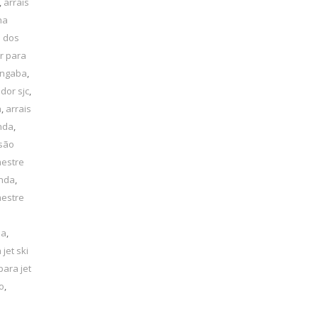
,
arrais
ha
é dos
r para
angaba
,
dor sjc
,
a
,
arrais
inda
,
 são
mestre
inda
,
mestre
la
,
 jet ski
para jet
o
,