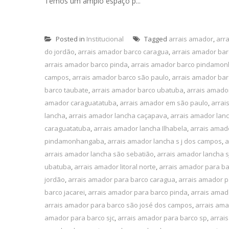
Temos um amplo espaço p...
Posted in
Institucional
Tagged
arrais amador
,
arr
do jordão
,
arrais amador barco caragua
,
arrais amador ba
arrais amador barco pinda
,
arrais amador barco pindamo
campos
,
arrais amador barco são paulo
,
arrais amador bar
barco taubate
,
arrais amador barco ubatuba
,
arrais amado
amador caraguatatuba
,
arrais amador em são paulo
,
arrai
lancha
,
arrais amador lancha caçapava
,
arrais amador lan
caraguatatuba
,
arrais amador lancha Ilhabela
,
arrais amado
pindamonhangaba
,
arrais amador lancha s j dos campos
,
a
arrais amador lancha são sebatião
,
arrais amador lancha s
ubatuba
,
arrais amador litoral norte
,
arrais amador para b
jordão
,
arrais amador para barco caragua
,
arrais amador p
barco jacarei
,
arrais amador para barco pinda
,
arrais ama
arrais amador para barco são josé dos campos
,
arrais ama
amador para barco sjc
,
arrais amador para barco sp
,
arrai