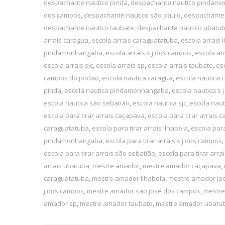
despachante nautico pinda
,
despachante nautico pindam
dos campos
,
despachante nautico são paulo
,
despachante 
despachante nautico taubate
,
despachante nautico ubatu
arrais caragua
,
escola arrais caraguatatuba
,
escola arrais 
pindamonhangaba
,
escola arrais s j dos campos
,
escola ar
escola arrais sjc
,
escola arrais sp
,
escola arrais taubate
,
es
campos do jordão
,
escola nautica caragua
,
escola nautica 
pinda
,
escola nautica pindamonhangaba
,
escola nautica s
escola nautica são sebatião
,
escola nautica sjc
,
escola naut
escola para tirar arrais caçapava
,
escola para tirar arrais 
caraguatatuba
,
escola para tirar arrais Ilhabela
,
escola para
pindamonhangaba
,
escola para tirar arrais s j dos campos
,
escola para tirar arrais são sebatião
,
escola para tirar arrai
arrais ubatuba
,
mestre amador
,
mestre amador caçapava
,
caraguatatuba
,
mestre amador Ilhabela
,
mestre amador jac
j dos campos
,
mestre amador são josé dos campos
,
mestre
amador sp
,
mestre amador taubate
,
mestre amador ubatu