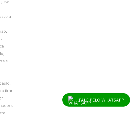
 josé
escola
tião
,
ca
ica
lo
,
rrais
,
 paulo
,
ra tirar
or
FALE PELO WHATSAPP
mador s
tre