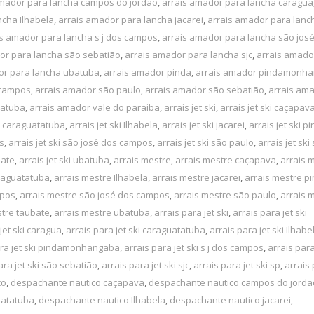
amador para lancha campos do jordão
,
arrais amador para lancha caragua
ncha Ilhabela
,
arrais amador para lancha jacarei
,
arrais amador para lanc
is amador para lancha s j dos campos
,
arrais amador para lancha são jos
or para lancha são sebatião
,
arrais amador para lancha sjc
,
arrais amado
or para lancha ubatuba
,
arrais amador pinda
,
arrais amador pindamonh
 campos
,
arrais amador são paulo
,
arrais amador são sebatião
,
arrais ama
batuba
,
arrais amador vale do paraiba
,
arrais jet ski
,
arrais jet ski caçapav
ki caraguatatuba
,
arrais jet ski Ilhabela
,
arrais jet ski jacarei
,
arrais jet ski p
os
,
arrais jet ski são josé dos campos
,
arrais jet ski são paulo
,
arrais jet ski
bate
,
arrais jet ski ubatuba
,
arrais mestre
,
arrais mestre caçapava
,
arrais 
raguatatuba
,
arrais mestre Ilhabela
,
arrais mestre jacarei
,
arrais mestre p
mpos
,
arrais mestre são josé dos campos
,
arrais mestre são paulo
,
arrais 
stre taubate
,
arrais mestre ubatuba
,
arrais para jet ski
,
arrais para jet ski
jet ski caragua
,
arrais para jet ski caraguatatuba
,
arrais para jet ski Ilhabe
ara jet ski pindamonhangaba
,
arrais para jet ski s j dos campos
,
arrais para
ara jet ski são sebatião
,
arrais para jet ski sjc
,
arrais para jet ski sp
,
arrais 
co
,
despachante nautico caçapava
,
despachante nautico campos do jordã
uatatuba
,
despachante nautico Ilhabela
,
despachante nautico jacarei
,