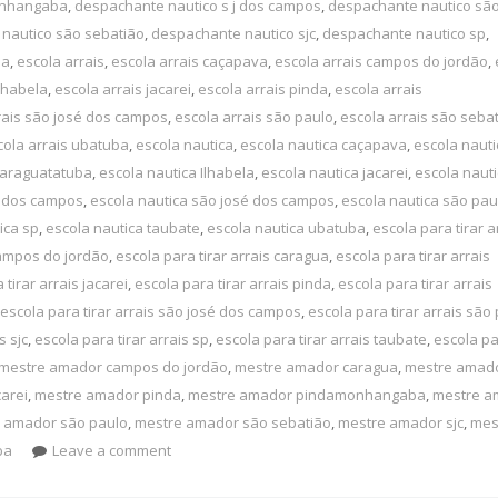
onhangaba
,
despachante nautico s j dos campos
,
despachante nautico são
nautico são sebatião
,
despachante nautico sjc
,
despachante nautico sp
,
ba
,
escola arrais
,
escola arrais caçapava
,
escola arrais campos do jordão
,
Ilhabela
,
escola arrais jacarei
,
escola arrais pinda
,
escola arrais
rais são josé dos campos
,
escola arrais são paulo
,
escola arrais são seba
cola arrais ubatuba
,
escola nautica
,
escola nautica caçapava
,
escola nauti
caraguatatuba
,
escola nautica Ilhabela
,
escola nautica jacarei
,
escola naut
 j dos campos
,
escola nautica são josé dos campos
,
escola nautica são pau
ica sp
,
escola nautica taubate
,
escola nautica ubatuba
,
escola para tirar a
campos do jordão
,
escola para tirar arrais caragua
,
escola para tirar arrais
 tirar arrais jacarei
,
escola para tirar arrais pinda
,
escola para tirar arrais
escola para tirar arrais são josé dos campos
,
escola para tirar arrais são
s sjc
,
escola para tirar arrais sp
,
escola para tirar arrais taubate
,
escola pa
mestre amador campos do jordão
,
mestre amador caragua
,
mestre amad
arei
,
mestre amador pinda
,
mestre amador pindamonhangaba
,
mestre a
 amador são paulo
,
mestre amador são sebatião
,
mestre amador sjc
,
mes
ba
Leave a comment