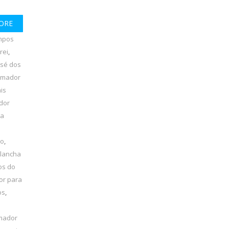
ORE
mpos
rei
,
osé dos
amador
is
dor
ha
lo
,
 lancha
os do
or para
os
,
amador