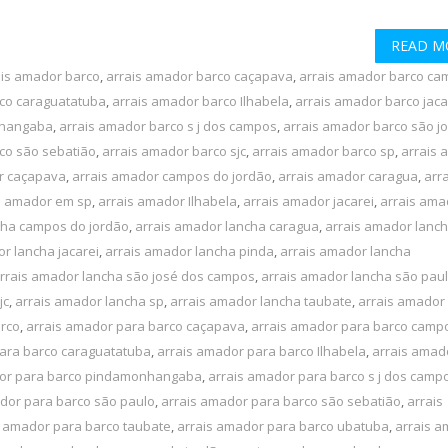
READ M
ais amador barco
,
arrais amador barco caçapava
,
arrais amador barco ca
rco caraguatatuba
,
arrais amador barco Ilhabela
,
arrais amador barco jaca
nhangaba
,
arrais amador barco s j dos campos
,
arrais amador barco são j
co são sebatião
,
arrais amador barco sjc
,
arrais amador barco sp
,
arrais 
r caçapava
,
arrais amador campos do jordão
,
arrais amador caragua
,
arra
s amador em sp
,
arrais amador Ilhabela
,
arrais amador jacarei
,
arrais ama
cha campos do jordão
,
arrais amador lancha caragua
,
arrais amador lanc
r lancha jacarei
,
arrais amador lancha pinda
,
arrais amador lancha
rrais amador lancha são josé dos campos
,
arrais amador lancha são pau
jc
,
arrais amador lancha sp
,
arrais amador lancha taubate
,
arrais amador
arco
,
arrais amador para barco caçapava
,
arrais amador para barco camp
ara barco caraguatatuba
,
arrais amador para barco Ilhabela
,
arrais amad
dor para barco pindamonhangaba
,
arrais amador para barco s j dos camp
dor para barco são paulo
,
arrais amador para barco são sebatião
,
arrais
s amador para barco taubate
,
arrais amador para barco ubatuba
,
arrais 