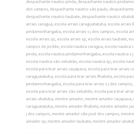
despachante nautico pinda
,
despachante nautico pindam
dos campos
,
despachante nautico são paulo
,
despachante 
despachante nautico taubate
,
despachante nautico ubatu
arrais caragua
,
escola arrais caraguatatuba
,
escola arrais 
pindamonhangaba
,
escola arrais s j dos campos
,
escola ar
escola arrais sjc
,
escola arrais sp
,
escola arrais taubate
,
es
campos do jordão
,
escola nautica caragua
,
escola nautica 
pinda
,
escola nautica pindamonhangaba
,
escola nautica s
escola nautica são sebatião
,
escola nautica sjc
,
escola naut
escola para tirar arrais caçapava
,
escola para tirar arrais 
caraguatatuba
,
escola para tirar arrais Ilhabela
,
escola para
pindamonhangaba
,
escola para tirar arrais s j dos campos
,
escola para tirar arrais são sebatião
,
escola para tirar arrai
arrais ubatuba
,
mestre amador
,
mestre amador caçapava
,
caraguatatuba
,
mestre amador Ilhabela
,
mestre amador jac
j dos campos
,
mestre amador são josé dos campos
,
mestre
amador sp
,
mestre amador taubate
,
mestre amador ubatu