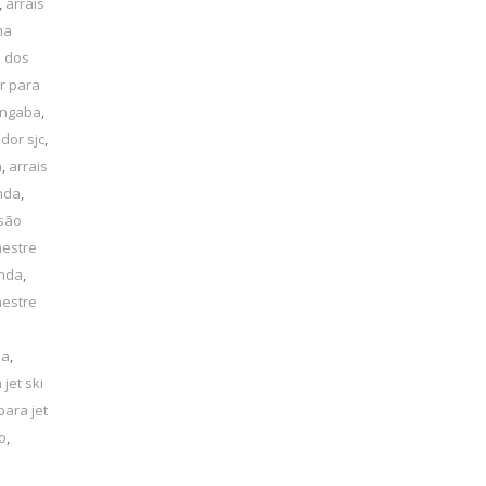
,
arrais
ha
é dos
r para
angaba
,
dor sjc
,
a
,
arrais
inda
,
 são
mestre
inda
,
mestre
la
,
 jet ski
para jet
o
,