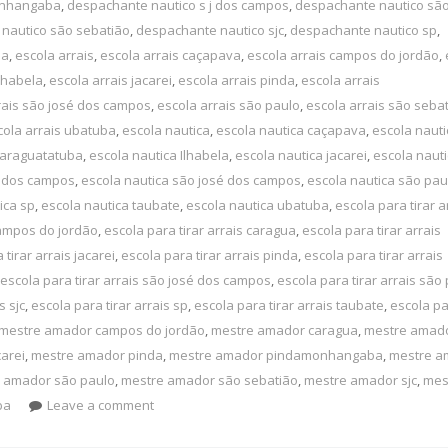
onhangaba
,
despachante nautico s j dos campos
,
despachante nautico são
nautico são sebatião
,
despachante nautico sjc
,
despachante nautico sp
,
ba
,
escola arrais
,
escola arrais caçapava
,
escola arrais campos do jordão
,
Ilhabela
,
escola arrais jacarei
,
escola arrais pinda
,
escola arrais
rais são josé dos campos
,
escola arrais são paulo
,
escola arrais são seba
cola arrais ubatuba
,
escola nautica
,
escola nautica caçapava
,
escola nauti
caraguatatuba
,
escola nautica Ilhabela
,
escola nautica jacarei
,
escola naut
 j dos campos
,
escola nautica são josé dos campos
,
escola nautica são pau
ica sp
,
escola nautica taubate
,
escola nautica ubatuba
,
escola para tirar a
campos do jordão
,
escola para tirar arrais caragua
,
escola para tirar arrais
 tirar arrais jacarei
,
escola para tirar arrais pinda
,
escola para tirar arrais
escola para tirar arrais são josé dos campos
,
escola para tirar arrais são
s sjc
,
escola para tirar arrais sp
,
escola para tirar arrais taubate
,
escola pa
mestre amador campos do jordão
,
mestre amador caragua
,
mestre amad
arei
,
mestre amador pinda
,
mestre amador pindamonhangaba
,
mestre a
 amador são paulo
,
mestre amador são sebatião
,
mestre amador sjc
,
mes
ba
Leave a comment