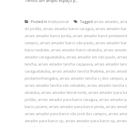
Temos um amplo espaço p...
Posted in
Institucional
Tagged
arrais amador
,
arr
do jordão
,
arrais amador barco caragua
,
arrais amador ba
arrais amador barco pinda
,
arrais amador barco pindamo
campos
,
arrais amador barco são paulo
,
arrais amador bar
barco taubate
,
arrais amador barco ubatuba
,
arrais amado
amador caraguatatuba
,
arrais amador em são paulo
,
arrai
lancha
,
arrais amador lancha caçapava
,
arrais amador lan
caraguatatuba
,
arrais amador lancha Ilhabela
,
arrais amado
pindamonhangaba
,
arrais amador lancha s j dos campos
,
a
arrais amador lancha são sebatião
,
arrais amador lancha s
ubatuba
,
arrais amador litoral norte
,
arrais amador para b
jordão
,
arrais amador para barco caragua
,
arrais amador p
barco jacarei
,
arrais amador para barco pinda
,
arrais ama
arrais amador para barco são josé dos campos
,
arrais ama
amador para barco sjc
,
arrais amador para barco sp
,
arrai