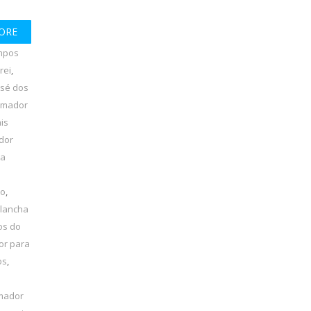
ORE
mpos
rei
,
osé dos
amador
is
dor
ha
lo
,
 lancha
os do
or para
os
,
amador