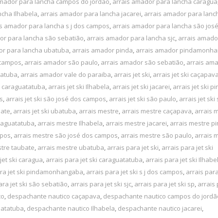
amador para lancha campos do jordão
,
arrais amador para lancha caragua
ncha Ilhabela
,
arrais amador para lancha jacarei
,
arrais amador para lanc
is amador para lancha s j dos campos
,
arrais amador para lancha são jos
or para lancha são sebatião
,
arrais amador para lancha sjc
,
arrais amado
or para lancha ubatuba
,
arrais amador pinda
,
arrais amador pindamonh
 campos
,
arrais amador são paulo
,
arrais amador são sebatião
,
arrais ama
batuba
,
arrais amador vale do paraiba
,
arrais jet ski
,
arrais jet ski caçapav
ki caraguatatuba
,
arrais jet ski Ilhabela
,
arrais jet ski jacarei
,
arrais jet ski p
os
,
arrais jet ski são josé dos campos
,
arrais jet ski são paulo
,
arrais jet ski
bate
,
arrais jet ski ubatuba
,
arrais mestre
,
arrais mestre caçapava
,
arrais 
raguatatuba
,
arrais mestre Ilhabela
,
arrais mestre jacarei
,
arrais mestre p
mpos
,
arrais mestre são josé dos campos
,
arrais mestre são paulo
,
arrais 
stre taubate
,
arrais mestre ubatuba
,
arrais para jet ski
,
arrais para jet ski
jet ski caragua
,
arrais para jet ski caraguatatuba
,
arrais para jet ski Ilhabe
ara jet ski pindamonhangaba
,
arrais para jet ski s j dos campos
,
arrais para
ara jet ski são sebatião
,
arrais para jet ski sjc
,
arrais para jet ski sp
,
arrais 
co
,
despachante nautico caçapava
,
despachante nautico campos do jordã
uatatuba
,
despachante nautico Ilhabela
,
despachante nautico jacarei
,