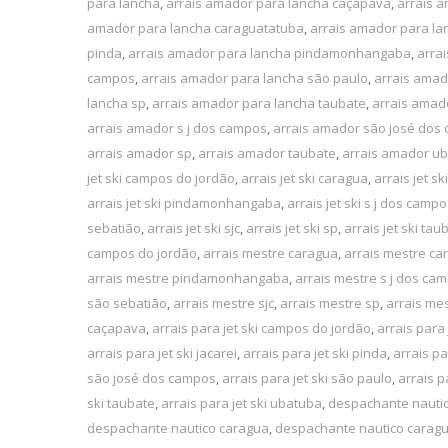
para lancha
,
arrais amador para lancha caçapava
,
arrais 
amador para lancha caraguatatuba
,
arrais amador para la
pinda
,
arrais amador para lancha pindamonhangaba
,
arra
campos
,
arrais amador para lancha são paulo
,
arrais amad
lancha sp
,
arrais amador para lancha taubate
,
arrais amad
arrais amador s j dos campos
,
arrais amador são josé dos
arrais amador sp
,
arrais amador taubate
,
arrais amador u
jet ski campos do jordão
,
arrais jet ski caragua
,
arrais jet s
arrais jet ski pindamonhangaba
,
arrais jet ski s j dos camp
sebatião
,
arrais jet ski sjc
,
arrais jet ski sp
,
arrais jet ski tau
campos do jordão
,
arrais mestre caragua
,
arrais mestre ca
arrais mestre pindamonhangaba
,
arrais mestre s j dos ca
são sebatião
,
arrais mestre sjc
,
arrais mestre sp
,
arrais me
caçapava
,
arrais para jet ski campos do jordão
,
arrais para 
arrais para jet ski jacarei
,
arrais para jet ski pinda
,
arrais p
são josé dos campos
,
arrais para jet ski são paulo
,
arrais p
ski taubate
,
arrais para jet ski ubatuba
,
despachante nauti
despachante nautico caragua
,
despachante nautico carag