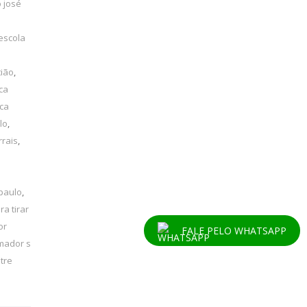
 josé
escola
tião
,
ca
ica
lo
,
rrais
,
 paulo
,
ra tirar
or
FALE PELO WHATSAPP
mador s
tre