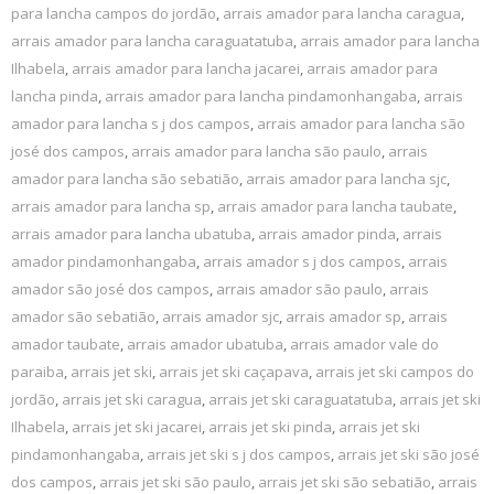
para lancha campos do jordão
,
arrais amador para lancha caragua
,
arrais amador para lancha caraguatatuba
,
arrais amador para lancha
Ilhabela
,
arrais amador para lancha jacarei
,
arrais amador para
lancha pinda
,
arrais amador para lancha pindamonhangaba
,
arrais
amador para lancha s j dos campos
,
arrais amador para lancha são
josé dos campos
,
arrais amador para lancha são paulo
,
arrais
amador para lancha são sebatião
,
arrais amador para lancha sjc
,
arrais amador para lancha sp
,
arrais amador para lancha taubate
,
arrais amador para lancha ubatuba
,
arrais amador pinda
,
arrais
amador pindamonhangaba
,
arrais amador s j dos campos
,
arrais
amador são josé dos campos
,
arrais amador são paulo
,
arrais
amador são sebatião
,
arrais amador sjc
,
arrais amador sp
,
arrais
amador taubate
,
arrais amador ubatuba
,
arrais amador vale do
paraiba
,
arrais jet ski
,
arrais jet ski caçapava
,
arrais jet ski campos do
jordão
,
arrais jet ski caragua
,
arrais jet ski caraguatatuba
,
arrais jet ski
Ilhabela
,
arrais jet ski jacarei
,
arrais jet ski pinda
,
arrais jet ski
pindamonhangaba
,
arrais jet ski s j dos campos
,
arrais jet ski são josé
dos campos
,
arrais jet ski são paulo
,
arrais jet ski são sebatião
,
arrais