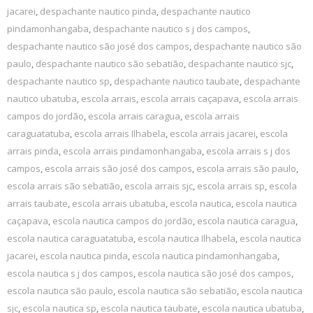
jacarei
,
despachante nautico pinda
,
despachante nautico
pindamonhangaba
,
despachante nautico s j dos campos
,
despachante nautico são josé dos campos
,
despachante nautico são
paulo
,
despachante nautico são sebatião
,
despachante nautico sjc
,
despachante nautico sp
,
despachante nautico taubate
,
despachante
nautico ubatuba
,
escola arrais
,
escola arrais caçapava
,
escola arrais
campos do jordão
,
escola arrais caragua
,
escola arrais
caraguatatuba
,
escola arrais Ilhabela
,
escola arrais jacarei
,
escola
arrais pinda
,
escola arrais pindamonhangaba
,
escola arrais s j dos
campos
,
escola arrais são josé dos campos
,
escola arrais são paulo
,
escola arrais são sebatião
,
escola arrais sjc
,
escola arrais sp
,
escola
arrais taubate
,
escola arrais ubatuba
,
escola nautica
,
escola nautica
caçapava
,
escola nautica campos do jordão
,
escola nautica caragua
,
escola nautica caraguatatuba
,
escola nautica Ilhabela
,
escola nautica
jacarei
,
escola nautica pinda
,
escola nautica pindamonhangaba
,
escola nautica s j dos campos
,
escola nautica são josé dos campos
,
escola nautica são paulo
,
escola nautica são sebatião
,
escola nautica
sjc
,
escola nautica sp
,
escola nautica taubate
,
escola nautica ubatuba
,