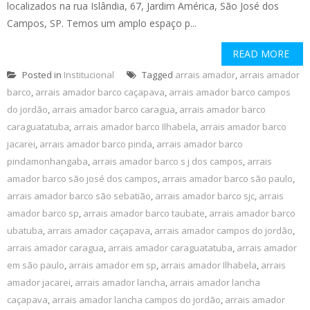
localizados na rua Islândia, 67, Jardim América, São José dos
Campos, SP. Temos um amplo espaço p...
READ MORE
Posted in
Institucional
Tagged
arrais amador
,
arrais amador
barco
,
arrais amador barco caçapava
,
arrais amador barco campos
do jordão
,
arrais amador barco caragua
,
arrais amador barco
caraguatatuba
,
arrais amador barco Ilhabela
,
arrais amador barco
jacarei
,
arrais amador barco pinda
,
arrais amador barco
pindamonhangaba
,
arrais amador barco s j dos campos
,
arrais
amador barco são josé dos campos
,
arrais amador barco são paulo
,
arrais amador barco são sebatião
,
arrais amador barco sjc
,
arrais
amador barco sp
,
arrais amador barco taubate
,
arrais amador barco
ubatuba
,
arrais amador caçapava
,
arrais amador campos do jordão
,
arrais amador caragua
,
arrais amador caraguatatuba
,
arrais amador
em são paulo
,
arrais amador em sp
,
arrais amador Ilhabela
,
arrais
amador jacarei
,
arrais amador lancha
,
arrais amador lancha
caçapava
,
arrais amador lancha campos do jordão
,
arrais amador