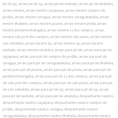
jet ski sjc
,
arrais jet ski sp
,
arrais jet ski taubate
,
arrais jet ski ubatuba
,
arrais mestre
,
arrais mestre caçapava
,
arrais mestre campos do
jordão
,
arrais mestre caragua
,
arrais mestre caraguatatuba
,
arrais
mestre Ilhabela
,
arrais mestre jacarei
,
arrais mestre pinda
,
arrais
mestre pindamonhangaba
,
arrais mestre s j dos campos
,
arrais
mestre são josé dos campos
,
arrais mestre são paulo
,
arrais mestre
são sebatião
,
arrais mestre sjc
,
arrais mestre sp
,
arrais mestre
taubate
,
arrais mestre ubatuba
,
arrais para jet ski
,
arrais para jet ski
caçapava
,
arrais para jet ski campos do jordão
,
arrais para jet ski
caragua
,
arrais para jet ski caraguatatuba
,
arrais para jet ski Ilhabela
,
arrais para jet ski jacarei
,
arrais para jet ski pinda
,
arrais para jet ski
pindamonhangaba
,
arrais para jet ski s j dos campos
,
arrais para jet
ski são josé dos campos
,
arrais para jet ski são paulo
,
arrais para jet
ski são sebatião
,
arrais para jet ski sjc
,
arrais para jet ski sp
,
arrais
para jet ski taubate
,
arrais para jet ski ubatuba
,
despachante nautico
,
despachante nautico caçapava
,
despachante nautico campos do
jordão
,
despachante nautico caragua
,
despachante nautico
caraguatatuba
,
despachante nautico Ilhabela
,
despachante nautico