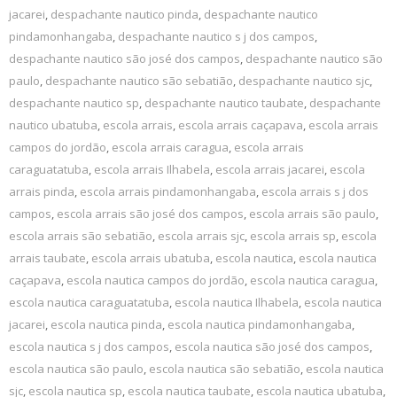
jacarei
,
despachante nautico pinda
,
despachante nautico
pindamonhangaba
,
despachante nautico s j dos campos
,
despachante nautico são josé dos campos
,
despachante nautico são
paulo
,
despachante nautico são sebatião
,
despachante nautico sjc
,
despachante nautico sp
,
despachante nautico taubate
,
despachante
nautico ubatuba
,
escola arrais
,
escola arrais caçapava
,
escola arrais
campos do jordão
,
escola arrais caragua
,
escola arrais
caraguatatuba
,
escola arrais Ilhabela
,
escola arrais jacarei
,
escola
arrais pinda
,
escola arrais pindamonhangaba
,
escola arrais s j dos
campos
,
escola arrais são josé dos campos
,
escola arrais são paulo
,
escola arrais são sebatião
,
escola arrais sjc
,
escola arrais sp
,
escola
arrais taubate
,
escola arrais ubatuba
,
escola nautica
,
escola nautica
caçapava
,
escola nautica campos do jordão
,
escola nautica caragua
,
escola nautica caraguatatuba
,
escola nautica Ilhabela
,
escola nautica
jacarei
,
escola nautica pinda
,
escola nautica pindamonhangaba
,
escola nautica s j dos campos
,
escola nautica são josé dos campos
,
escola nautica são paulo
,
escola nautica são sebatião
,
escola nautica
sjc
,
escola nautica sp
,
escola nautica taubate
,
escola nautica ubatuba
,