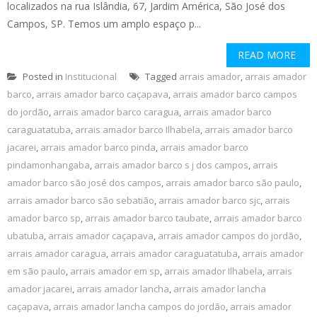
localizados na rua Islândia, 67, Jardim América, São José dos
Campos, SP. Temos um amplo espaço p...
READ MORE
Posted in
Institucional
Tagged
arrais amador
,
arrais amador
barco
,
arrais amador barco caçapava
,
arrais amador barco campos
do jordão
,
arrais amador barco caragua
,
arrais amador barco
caraguatatuba
,
arrais amador barco Ilhabela
,
arrais amador barco
jacarei
,
arrais amador barco pinda
,
arrais amador barco
pindamonhangaba
,
arrais amador barco s j dos campos
,
arrais
amador barco são josé dos campos
,
arrais amador barco são paulo
,
arrais amador barco são sebatião
,
arrais amador barco sjc
,
arrais
amador barco sp
,
arrais amador barco taubate
,
arrais amador barco
ubatuba
,
arrais amador caçapava
,
arrais amador campos do jordão
,
arrais amador caragua
,
arrais amador caraguatatuba
,
arrais amador
em são paulo
,
arrais amador em sp
,
arrais amador Ilhabela
,
arrais
amador jacarei
,
arrais amador lancha
,
arrais amador lancha
caçapava
,
arrais amador lancha campos do jordão
,
arrais amador