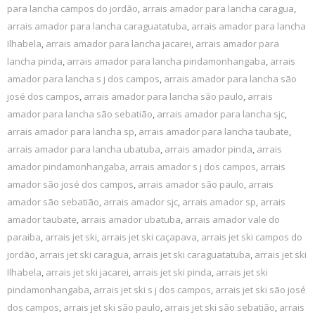
para lancha campos do jordão
,
arrais amador para lancha caragua
,
arrais amador para lancha caraguatatuba
,
arrais amador para lancha
Ilhabela
,
arrais amador para lancha jacarei
,
arrais amador para
lancha pinda
,
arrais amador para lancha pindamonhangaba
,
arrais
amador para lancha s j dos campos
,
arrais amador para lancha são
josé dos campos
,
arrais amador para lancha são paulo
,
arrais
amador para lancha são sebatião
,
arrais amador para lancha sjc
,
arrais amador para lancha sp
,
arrais amador para lancha taubate
,
arrais amador para lancha ubatuba
,
arrais amador pinda
,
arrais
amador pindamonhangaba
,
arrais amador s j dos campos
,
arrais
amador são josé dos campos
,
arrais amador são paulo
,
arrais
amador são sebatião
,
arrais amador sjc
,
arrais amador sp
,
arrais
amador taubate
,
arrais amador ubatuba
,
arrais amador vale do
paraiba
,
arrais jet ski
,
arrais jet ski caçapava
,
arrais jet ski campos do
jordão
,
arrais jet ski caragua
,
arrais jet ski caraguatatuba
,
arrais jet ski
Ilhabela
,
arrais jet ski jacarei
,
arrais jet ski pinda
,
arrais jet ski
pindamonhangaba
,
arrais jet ski s j dos campos
,
arrais jet ski são josé
dos campos
,
arrais jet ski são paulo
,
arrais jet ski são sebatião
,
arrais