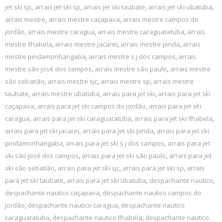
jet ski sjc
,
arrais jet ski sp
,
arrais jet ski taubate
,
arrais jet ski ubatuba
,
arrais mestre
,
arrais mestre caçapava
,
arrais mestre campos do
jordão
,
arrais mestre caragua
,
arrais mestre caraguatatuba
,
arrais
mestre Ilhabela
,
arrais mestre jacarei
,
arrais mestre pinda
,
arrais
mestre pindamonhangaba
,
arrais mestre s j dos campos
,
arrais
mestre são josé dos campos
,
arrais mestre são paulo
,
arrais mestre
são sebatião
,
arrais mestre sjc
,
arrais mestre sp
,
arrais mestre
taubate
,
arrais mestre ubatuba
,
arrais para jet ski
,
arrais para jet ski
caçapava
,
arrais para jet ski campos do jordão
,
arrais para jet ski
caragua
,
arrais para jet ski caraguatatuba
,
arrais para jet ski Ilhabela
,
arrais para jet ski jacarei
,
arrais para jet ski pinda
,
arrais para jet ski
pindamonhangaba
,
arrais para jet ski s j dos campos
,
arrais para jet
ski são josé dos campos
,
arrais para jet ski são paulo
,
arrais para jet
ski são sebatião
,
arrais para jet ski sjc
,
arrais para jet ski sp
,
arrais
para jet ski taubate
,
arrais para jet ski ubatuba
,
despachante nautico
,
despachante nautico caçapava
,
despachante nautico campos do
jordão
,
despachante nautico caragua
,
despachante nautico
caraguatatuba
,
despachante nautico Ilhabela
,
despachante nautico