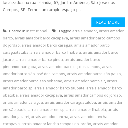
localizados na rua Islândia, 67, Jardim América, São José dos
Campos, SP. Temos um amplo espaço p...
READ MORE
Posted in
Institucional
Tagged
arrais amador
,
arrais amador
barco
,
arrais amador barco caçapava
,
arrais amador barco campos
do jordão
,
arrais amador barco caragua
,
arrais amador barco
caraguatatuba
,
arrais amador barco Ilhabela
,
arrais amador barco
jacarei
,
arrais amador barco pinda
,
arrais amador barco
pindamonhangaba
,
arrais amador barco s j dos campos
,
arrais
amador barco são josé dos campos
,
arrais amador barco são paulo
,
arrais amador barco são sebatião
,
arrais amador barco sjc
,
arrais
amador barco sp
,
arrais amador barco taubate
,
arrais amador barco
ubatuba
,
arrais amador caçapava
,
arrais amador campos do jordão
,
arrais amador caragua
,
arrais amador caraguatatuba
,
arrais amador
em são paulo
,
arrais amador em sp
,
arrais amador Ilhabela
,
arrais
amador jacarei
,
arrais amador lancha
,
arrais amador lancha
caçapava
,
arrais amador lancha campos do jordão
,
arrais amador