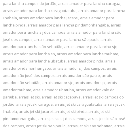
para lancha campos do jordão
,
arrais amador para lancha caragua
,
arrais amador para lancha caraguatatuba
,
arrais amador para lancha
Ilhabela
,
arrais amador para lancha jacarei
,
arrais amador para
lancha pinda
,
arrais amador para lancha pindamonhangaba
,
arrais
amador para lancha s j dos campos
,
arrais amador para lancha são
josé dos campos
,
arrais amador para lancha são paulo
,
arrais
amador para lancha são sebatião
,
arrais amador para lancha sjc
,
arrais amador para lancha sp
,
arrais amador para lancha taubate
,
arrais amador para lancha ubatuba
,
arrais amador pinda
,
arrais
amador pindamonhangaba
,
arrais amador s j dos campos
,
arrais
amador são josé dos campos
,
arrais amador são paulo
,
arrais
amador são sebatião
,
arrais amador sjc
,
arrais amador sp
,
arrais
amador taubate
,
arrais amador ubatuba
,
arrais amador vale do
paraiba
,
arrais jet ski
,
arrais jet ski caçapava
,
arrais jet ski campos do
jordão
,
arrais jet ski caragua
,
arrais jet ski caraguatatuba
,
arrais jet ski
Ilhabela
,
arrais jet ski jacarei
,
arrais jet ski pinda
,
arrais jet ski
pindamonhangaba
,
arrais jet ski s j dos campos
,
arrais jet ski são josé
dos campos
,
arrais jet ski são paulo
,
arrais jet ski são sebatião
,
arrais