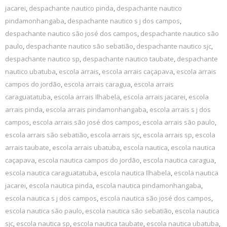
jacarei
,
despachante nautico pinda
,
despachante nautico
pindamonhangaba
,
despachante nautico s j dos campos
,
despachante nautico são josé dos campos
,
despachante nautico são
paulo
,
despachante nautico são sebatião
,
despachante nautico sjc
,
despachante nautico sp
,
despachante nautico taubate
,
despachante
nautico ubatuba
,
escola arrais
,
escola arrais caçapava
,
escola arrais
campos do jordão
,
escola arrais caragua
,
escola arrais
caraguatatuba
,
escola arrais Ilhabela
,
escola arrais jacarei
,
escola
arrais pinda
,
escola arrais pindamonhangaba
,
escola arrais s j dos
campos
,
escola arrais são josé dos campos
,
escola arrais são paulo
,
escola arrais são sebatião
,
escola arrais sjc
,
escola arrais sp
,
escola
arrais taubate
,
escola arrais ubatuba
,
escola nautica
,
escola nautica
caçapava
,
escola nautica campos do jordão
,
escola nautica caragua
,
escola nautica caraguatatuba
,
escola nautica Ilhabela
,
escola nautica
jacarei
,
escola nautica pinda
,
escola nautica pindamonhangaba
,
escola nautica s j dos campos
,
escola nautica são josé dos campos
,
escola nautica são paulo
,
escola nautica são sebatião
,
escola nautica
sjc
,
escola nautica sp
,
escola nautica taubate
,
escola nautica ubatuba
,