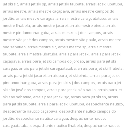
jet ski sjc
,
arrais jet ski sp
,
arrais jet ski taubate
,
arrais jet ski ubatuba
,
arrais mestre
,
arrais mestre caçapava
,
arrais mestre campos do
jordão
,
arrais mestre caragua
,
arrais mestre caraguatatuba
,
arrais
mestre Ilhabela
,
arrais mestre jacarei
,
arrais mestre pinda
,
arrais
mestre pindamonhangaba
,
arrais mestre s j dos campos
,
arrais
mestre são josé dos campos
,
arrais mestre são paulo
,
arrais mestre
são sebatião
,
arrais mestre sjc
,
arrais mestre sp
,
arrais mestre
taubate
,
arrais mestre ubatuba
,
arrais para jet ski
,
arrais para jet ski
caçapava
,
arrais para jet ski campos do jordão
,
arrais para jet ski
caragua
,
arrais para jet ski caraguatatuba
,
arrais para jet ski Ilhabela
,
arrais para jet ski jacarei
,
arrais para jet ski pinda
,
arrais para jet ski
pindamonhangaba
,
arrais para jet ski s j dos campos
,
arrais para jet
ski são josé dos campos
,
arrais para jet ski são paulo
,
arrais para jet
ski são sebatião
,
arrais para jet ski sjc
,
arrais para jet ski sp
,
arrais
para jet ski taubate
,
arrais para jet ski ubatuba
,
despachante nautico
,
despachante nautico caçapava
,
despachante nautico campos do
jordão
,
despachante nautico caragua
,
despachante nautico
caraguatatuba
,
despachante nautico Ilhabela
,
despachante nautico