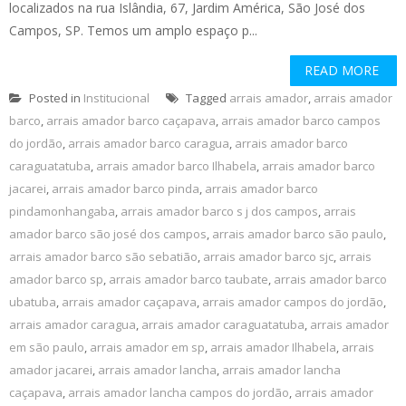
localizados na rua Islândia, 67, Jardim América, São José dos
Campos, SP. Temos um amplo espaço p...
READ MORE
Posted in
Institucional
Tagged
arrais amador
,
arrais amador
barco
,
arrais amador barco caçapava
,
arrais amador barco campos
do jordão
,
arrais amador barco caragua
,
arrais amador barco
caraguatatuba
,
arrais amador barco Ilhabela
,
arrais amador barco
jacarei
,
arrais amador barco pinda
,
arrais amador barco
pindamonhangaba
,
arrais amador barco s j dos campos
,
arrais
amador barco são josé dos campos
,
arrais amador barco são paulo
,
arrais amador barco são sebatião
,
arrais amador barco sjc
,
arrais
amador barco sp
,
arrais amador barco taubate
,
arrais amador barco
ubatuba
,
arrais amador caçapava
,
arrais amador campos do jordão
,
arrais amador caragua
,
arrais amador caraguatatuba
,
arrais amador
em são paulo
,
arrais amador em sp
,
arrais amador Ilhabela
,
arrais
amador jacarei
,
arrais amador lancha
,
arrais amador lancha
caçapava
,
arrais amador lancha campos do jordão
,
arrais amador