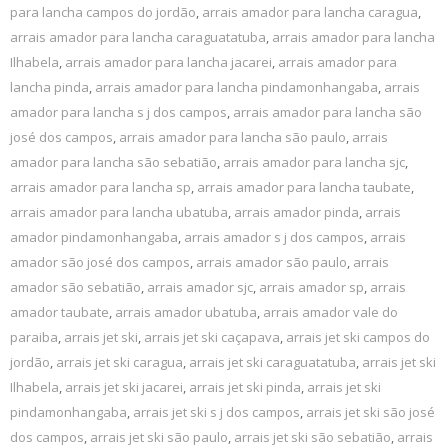
para lancha campos do jordão
,
arrais amador para lancha caragua
,
arrais amador para lancha caraguatatuba
,
arrais amador para lancha
Ilhabela
,
arrais amador para lancha jacarei
,
arrais amador para
lancha pinda
,
arrais amador para lancha pindamonhangaba
,
arrais
amador para lancha s j dos campos
,
arrais amador para lancha são
josé dos campos
,
arrais amador para lancha são paulo
,
arrais
amador para lancha são sebatião
,
arrais amador para lancha sjc
,
arrais amador para lancha sp
,
arrais amador para lancha taubate
,
arrais amador para lancha ubatuba
,
arrais amador pinda
,
arrais
amador pindamonhangaba
,
arrais amador s j dos campos
,
arrais
amador são josé dos campos
,
arrais amador são paulo
,
arrais
amador são sebatião
,
arrais amador sjc
,
arrais amador sp
,
arrais
amador taubate
,
arrais amador ubatuba
,
arrais amador vale do
paraiba
,
arrais jet ski
,
arrais jet ski caçapava
,
arrais jet ski campos do
jordão
,
arrais jet ski caragua
,
arrais jet ski caraguatatuba
,
arrais jet ski
Ilhabela
,
arrais jet ski jacarei
,
arrais jet ski pinda
,
arrais jet ski
pindamonhangaba
,
arrais jet ski s j dos campos
,
arrais jet ski são josé
dos campos
,
arrais jet ski são paulo
,
arrais jet ski são sebatião
,
arrais