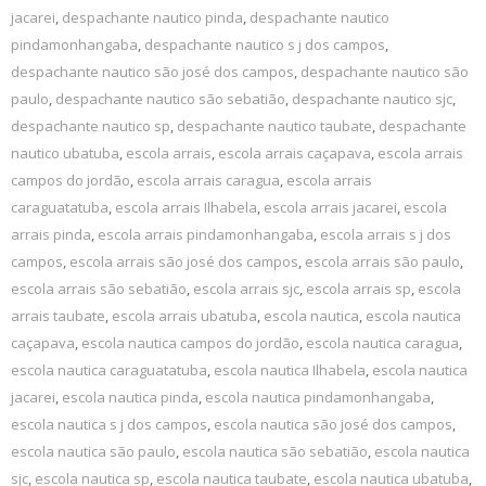
jacarei
,
despachante nautico pinda
,
despachante nautico
pindamonhangaba
,
despachante nautico s j dos campos
,
despachante nautico são josé dos campos
,
despachante nautico são
paulo
,
despachante nautico são sebatião
,
despachante nautico sjc
,
despachante nautico sp
,
despachante nautico taubate
,
despachante
nautico ubatuba
,
escola arrais
,
escola arrais caçapava
,
escola arrais
campos do jordão
,
escola arrais caragua
,
escola arrais
caraguatatuba
,
escola arrais Ilhabela
,
escola arrais jacarei
,
escola
arrais pinda
,
escola arrais pindamonhangaba
,
escola arrais s j dos
campos
,
escola arrais são josé dos campos
,
escola arrais são paulo
,
escola arrais são sebatião
,
escola arrais sjc
,
escola arrais sp
,
escola
arrais taubate
,
escola arrais ubatuba
,
escola nautica
,
escola nautica
caçapava
,
escola nautica campos do jordão
,
escola nautica caragua
,
escola nautica caraguatatuba
,
escola nautica Ilhabela
,
escola nautica
jacarei
,
escola nautica pinda
,
escola nautica pindamonhangaba
,
escola nautica s j dos campos
,
escola nautica são josé dos campos
,
escola nautica são paulo
,
escola nautica são sebatião
,
escola nautica
sjc
,
escola nautica sp
,
escola nautica taubate
,
escola nautica ubatuba
,