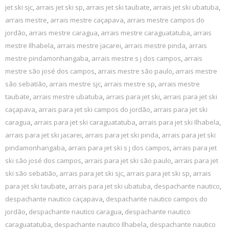
jet ski sjc
,
arrais jet ski sp
,
arrais jet ski taubate
,
arrais jet ski ubatuba
,
arrais mestre
,
arrais mestre caçapava
,
arrais mestre campos do
jordão
,
arrais mestre caragua
,
arrais mestre caraguatatuba
,
arrais
mestre Ilhabela
,
arrais mestre jacarei
,
arrais mestre pinda
,
arrais
mestre pindamonhangaba
,
arrais mestre s j dos campos
,
arrais
mestre são josé dos campos
,
arrais mestre são paulo
,
arrais mestre
são sebatião
,
arrais mestre sjc
,
arrais mestre sp
,
arrais mestre
taubate
,
arrais mestre ubatuba
,
arrais para jet ski
,
arrais para jet ski
caçapava
,
arrais para jet ski campos do jordão
,
arrais para jet ski
caragua
,
arrais para jet ski caraguatatuba
,
arrais para jet ski Ilhabela
,
arrais para jet ski jacarei
,
arrais para jet ski pinda
,
arrais para jet ski
pindamonhangaba
,
arrais para jet ski s j dos campos
,
arrais para jet
ski são josé dos campos
,
arrais para jet ski são paulo
,
arrais para jet
ski são sebatião
,
arrais para jet ski sjc
,
arrais para jet ski sp
,
arrais
para jet ski taubate
,
arrais para jet ski ubatuba
,
despachante nautico
,
despachante nautico caçapava
,
despachante nautico campos do
jordão
,
despachante nautico caragua
,
despachante nautico
caraguatatuba
,
despachante nautico Ilhabela
,
despachante nautico