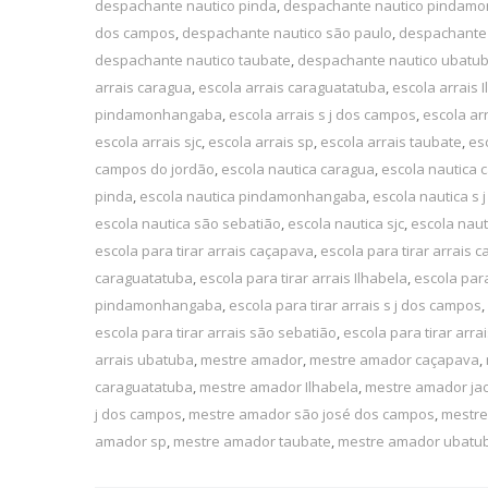
despachante nautico pinda
,
despachante nautico pindam
dos campos
,
despachante nautico são paulo
,
despachante 
despachante nautico taubate
,
despachante nautico ubatu
arrais caragua
,
escola arrais caraguatatuba
,
escola arrais 
pindamonhangaba
,
escola arrais s j dos campos
,
escola ar
escola arrais sjc
,
escola arrais sp
,
escola arrais taubate
,
es
campos do jordão
,
escola nautica caragua
,
escola nautica 
pinda
,
escola nautica pindamonhangaba
,
escola nautica s
escola nautica são sebatião
,
escola nautica sjc
,
escola naut
escola para tirar arrais caçapava
,
escola para tirar arrais 
caraguatatuba
,
escola para tirar arrais Ilhabela
,
escola para
pindamonhangaba
,
escola para tirar arrais s j dos campos
,
escola para tirar arrais são sebatião
,
escola para tirar arrai
arrais ubatuba
,
mestre amador
,
mestre amador caçapava
,
caraguatatuba
,
mestre amador Ilhabela
,
mestre amador jac
j dos campos
,
mestre amador são josé dos campos
,
mestre
amador sp
,
mestre amador taubate
,
mestre amador ubatu