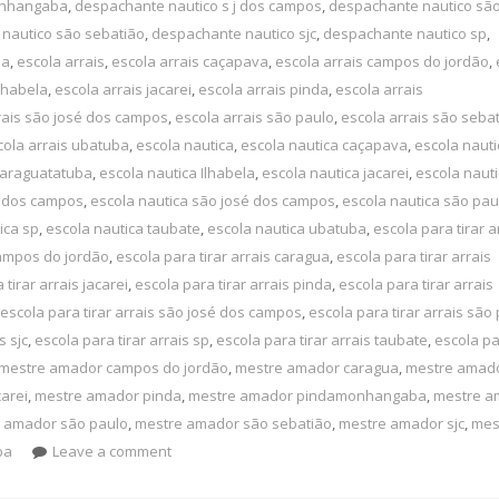
onhangaba
,
despachante nautico s j dos campos
,
despachante nautico são
nautico são sebatião
,
despachante nautico sjc
,
despachante nautico sp
,
ba
,
escola arrais
,
escola arrais caçapava
,
escola arrais campos do jordão
,
Ilhabela
,
escola arrais jacarei
,
escola arrais pinda
,
escola arrais
rais são josé dos campos
,
escola arrais são paulo
,
escola arrais são seba
cola arrais ubatuba
,
escola nautica
,
escola nautica caçapava
,
escola nauti
caraguatatuba
,
escola nautica Ilhabela
,
escola nautica jacarei
,
escola naut
 j dos campos
,
escola nautica são josé dos campos
,
escola nautica são pau
ica sp
,
escola nautica taubate
,
escola nautica ubatuba
,
escola para tirar a
campos do jordão
,
escola para tirar arrais caragua
,
escola para tirar arrais
 tirar arrais jacarei
,
escola para tirar arrais pinda
,
escola para tirar arrais
escola para tirar arrais são josé dos campos
,
escola para tirar arrais são
s sjc
,
escola para tirar arrais sp
,
escola para tirar arrais taubate
,
escola pa
mestre amador campos do jordão
,
mestre amador caragua
,
mestre amad
arei
,
mestre amador pinda
,
mestre amador pindamonhangaba
,
mestre a
 amador são paulo
,
mestre amador são sebatião
,
mestre amador sjc
,
mes
ba
Leave a comment