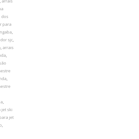
,
arrais
ha
é dos
r para
angaba
,
dor sjc
,
a
,
arrais
inda
,
 são
mestre
inda
,
mestre
la
,
 jet ski
para jet
o
,