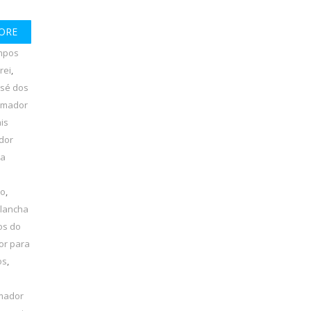
ORE
mpos
rei
,
osé dos
amador
is
dor
ha
lo
,
 lancha
os do
or para
os
,
amador