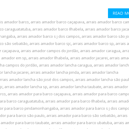
READ M
ais amador barco
,
arrais amador barco caçapava
,
arrais amador barco ca
rco caraguatatuba
,
arrais amador barco Ilhabela
,
arrais amador barco jaca
nhangaba
,
arrais amador barco s j dos campos
,
arrais amador barco são j
co são sebatião
,
arrais amador barco sjc
,
arrais amador barco sp
,
arrais 
r caçapava
,
arrais amador campos do jordão
,
arrais amador caragua
,
arra
s amador em sp
,
arrais amador Ilhabela
,
arrais amador jacarei
,
arrais ama
cha campos do jordão
,
arrais amador lancha caragua
,
arrais amador lanc
r lancha jacarei
,
arrais amador lancha pinda
,
arrais amador lancha
rrais amador lancha são josé dos campos
,
arrais amador lancha são pau
jc
,
arrais amador lancha sp
,
arrais amador lancha taubate
,
arrais amador
arco
,
arrais amador para barco caçapava
,
arrais amador para barco camp
ara barco caraguatatuba
,
arrais amador para barco Ilhabela
,
arrais amad
dor para barco pindamonhangaba
,
arrais amador para barco s j dos camp
dor para barco são paulo
,
arrais amador para barco são sebatião
,
arrais
s amador para barco taubate
,
arrais amador para barco ubatuba
,
arrais 