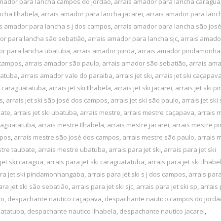
amador para lancha campos do jordão
,
arrais amador para lancha caragua
ncha Ilhabela
,
arrais amador para lancha jacarei
,
arrais amador para lanc
is amador para lancha s j dos campos
,
arrais amador para lancha são jos
or para lancha são sebatião
,
arrais amador para lancha sjc
,
arrais amado
or para lancha ubatuba
,
arrais amador pinda
,
arrais amador pindamonh
 campos
,
arrais amador são paulo
,
arrais amador são sebatião
,
arrais ama
batuba
,
arrais amador vale do paraiba
,
arrais jet ski
,
arrais jet ski caçapav
ki caraguatatuba
,
arrais jet ski Ilhabela
,
arrais jet ski jacarei
,
arrais jet ski p
os
,
arrais jet ski são josé dos campos
,
arrais jet ski são paulo
,
arrais jet ski
bate
,
arrais jet ski ubatuba
,
arrais mestre
,
arrais mestre caçapava
,
arrais 
raguatatuba
,
arrais mestre Ilhabela
,
arrais mestre jacarei
,
arrais mestre p
mpos
,
arrais mestre são josé dos campos
,
arrais mestre são paulo
,
arrais 
stre taubate
,
arrais mestre ubatuba
,
arrais para jet ski
,
arrais para jet ski
jet ski caragua
,
arrais para jet ski caraguatatuba
,
arrais para jet ski Ilhabe
ara jet ski pindamonhangaba
,
arrais para jet ski s j dos campos
,
arrais para
ara jet ski são sebatião
,
arrais para jet ski sjc
,
arrais para jet ski sp
,
arrais 
co
,
despachante nautico caçapava
,
despachante nautico campos do jordã
uatatuba
,
despachante nautico Ilhabela
,
despachante nautico jacarei
,