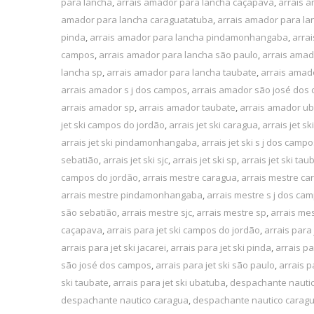
para lancha
,
arrais amador para lancha caçapava
,
arrais 
amador para lancha caraguatatuba
,
arrais amador para la
pinda
,
arrais amador para lancha pindamonhangaba
,
arra
campos
,
arrais amador para lancha são paulo
,
arrais amad
lancha sp
,
arrais amador para lancha taubate
,
arrais amad
arrais amador s j dos campos
,
arrais amador são josé dos
arrais amador sp
,
arrais amador taubate
,
arrais amador u
jet ski campos do jordão
,
arrais jet ski caragua
,
arrais jet s
arrais jet ski pindamonhangaba
,
arrais jet ski s j dos camp
sebatião
,
arrais jet ski sjc
,
arrais jet ski sp
,
arrais jet ski tau
campos do jordão
,
arrais mestre caragua
,
arrais mestre ca
arrais mestre pindamonhangaba
,
arrais mestre s j dos ca
são sebatião
,
arrais mestre sjc
,
arrais mestre sp
,
arrais me
caçapava
,
arrais para jet ski campos do jordão
,
arrais para 
arrais para jet ski jacarei
,
arrais para jet ski pinda
,
arrais p
são josé dos campos
,
arrais para jet ski são paulo
,
arrais p
ski taubate
,
arrais para jet ski ubatuba
,
despachante nauti
despachante nautico caragua
,
despachante nautico carag