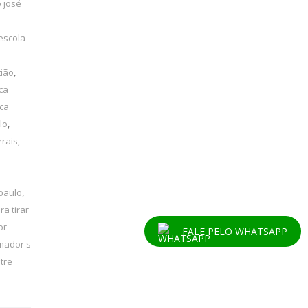
 josé
escola
tião
,
ca
ica
lo
,
rrais
,
 paulo
,
ra tirar
or
FALE PELO WHATSAPP
mador s
tre