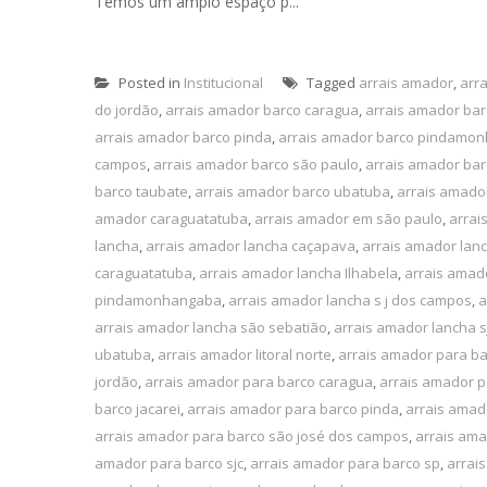
Temos um amplo espaço p...
Posted in
Institucional
Tagged
arrais amador
,
arr
do jordão
,
arrais amador barco caragua
,
arrais amador ba
arrais amador barco pinda
,
arrais amador barco pindamo
campos
,
arrais amador barco são paulo
,
arrais amador bar
barco taubate
,
arrais amador barco ubatuba
,
arrais amado
amador caraguatatuba
,
arrais amador em são paulo
,
arrai
lancha
,
arrais amador lancha caçapava
,
arrais amador lan
caraguatatuba
,
arrais amador lancha Ilhabela
,
arrais amado
pindamonhangaba
,
arrais amador lancha s j dos campos
,
a
arrais amador lancha são sebatião
,
arrais amador lancha s
ubatuba
,
arrais amador litoral norte
,
arrais amador para b
jordão
,
arrais amador para barco caragua
,
arrais amador p
barco jacarei
,
arrais amador para barco pinda
,
arrais ama
arrais amador para barco são josé dos campos
,
arrais ama
amador para barco sjc
,
arrais amador para barco sp
,
arrai