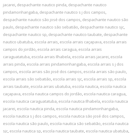
jacarei
,
despachante nautico pinda
,
despachante nautico
pindamonhangaba
,
despachante nautico s j dos campos
,
despachante nautico são josé dos campos
,
despachante nautico são
paulo
,
despachante nautico são sebatião
,
despachante nautico sjc
,
despachante nautico sp
,
despachante nautico taubate
,
despachante
nautico ubatuba
,
escola arrais
,
escola arrais caçapava
,
escola arrais
campos do jordão
,
escola arrais caragua
,
escola arrais
caraguatatuba
,
escola arrais Ilhabela
,
escola arrais jacarei
,
escola
arrais pinda
,
escola arrais pindamonhangaba
,
escola arrais s j dos
campos
,
escola arrais são josé dos campos
,
escola arrais são paulo
,
escola arrais são sebatião
,
escola arrais sjc
,
escola arrais sp
,
escola
arrais taubate
,
escola arrais ubatuba
,
escola nautica
,
escola nautica
caçapava
,
escola nautica campos do jordão
,
escola nautica caragua
,
escola nautica caraguatatuba
,
escola nautica Ilhabela
,
escola nautica
jacarei
,
escola nautica pinda
,
escola nautica pindamonhangaba
,
escola nautica s j dos campos
,
escola nautica são josé dos campos
,
escola nautica são paulo
,
escola nautica são sebatião
,
escola nautica
sjc
,
escola nautica sp
,
escola nautica taubate
,
escola nautica ubatuba
,