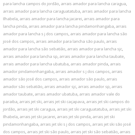
para lancha campos do jordão
,
arrais amador para lancha caragua
,
arrais amador para lancha caraguatatuba
,
arrais amador para lancha
Ilhabela
,
arrais amador para lancha jacarei
,
arrais amador para
lancha pinda
,
arrais amador para lancha pindamonhangaba
,
arrais
amador para lancha s j dos campos
,
arrais amador para lancha são
josé dos campos
,
arrais amador para lancha são paulo
,
arrais
amador para lancha são sebatião
,
arrais amador para lancha sjc
,
arrais amador para lancha sp
,
arrais amador para lancha taubate
,
arrais amador para lancha ubatuba
,
arrais amador pinda
,
arrais
amador pindamonhangaba
,
arrais amador s j dos campos
,
arrais
amador são josé dos campos
,
arrais amador são paulo
,
arrais
amador são sebatião
,
arrais amador sjc
,
arrais amador sp
,
arrais
amador taubate
,
arrais amador ubatuba
,
arrais amador vale do
paraiba
,
arrais jet ski
,
arrais jet ski caçapava
,
arrais jet ski campos do
jordão
,
arrais jet ski caragua
,
arrais jet ski caraguatatuba
,
arrais jet ski
Ilhabela
,
arrais jet ski jacarei
,
arrais jet ski pinda
,
arrais jet ski
pindamonhangaba
,
arrais jet ski s j dos campos
,
arrais jet ski são josé
dos campos
,
arrais jet ski são paulo
,
arrais jet ski são sebatião
,
arrais