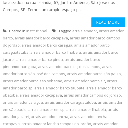
localizados na rua Islândia, 67, Jardim América, São José dos
Campos, SP. Temos um amplo espaço p...
READ MORE
Posted in
Institucional
Tagged
arrais amador
,
arrais amador
barco
,
arrais amador barco caçapava
,
arrais amador barco campos
do jordão
,
arrais amador barco caragua
,
arrais amador barco
caraguatatuba
,
arrais amador barco Ilhabela
,
arrais amador barco
jacarei
,
arrais amador barco pinda
,
arrais amador barco
pindamonhangaba
,
arrais amador barco s j dos campos
,
arrais
amador barco são josé dos campos
,
arrais amador barco são paulo
,
arrais amador barco são sebatião
,
arrais amador barco sjc
,
arrais
amador barco sp
,
arrais amador barco taubate
,
arrais amador barco
ubatuba
,
arrais amador caçapava
,
arrais amador campos do jordão
,
arrais amador caragua
,
arrais amador caraguatatuba
,
arrais amador
em são paulo
,
arrais amador em sp
,
arrais amador Ilhabela
,
arrais
amador jacarei
,
arrais amador lancha
,
arrais amador lancha
caçapava
,
arrais amador lancha campos do jordão
,
arrais amador