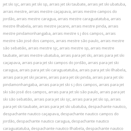
jet ski sjc
,
arrais jet ski sp
,
arrais jet ski taubate
,
arrais jet ski ubatuba
,
arrais mestre
,
arrais mestre caçapava
,
arrais mestre campos do
jordão
,
arrais mestre caragua
,
arrais mestre caraguatatuba
,
arrais
mestre Ilhabela
,
arrais mestre jacarei
,
arrais mestre pinda
,
arrais
mestre pindamonhangaba
,
arrais mestre s j dos campos
,
arrais
mestre são josé dos campos
,
arrais mestre são paulo
,
arrais mestre
são sebatião
,
arrais mestre sjc
,
arrais mestre sp
,
arrais mestre
taubate
,
arrais mestre ubatuba
,
arrais para jet ski
,
arrais para jet ski
caçapava
,
arrais para jet ski campos do jordão
,
arrais para jet ski
caragua
,
arrais para jet ski caraguatatuba
,
arrais para jet ski Ilhabela
,
arrais para jet ski jacarei
,
arrais para jet ski pinda
,
arrais para jet ski
pindamonhangaba
,
arrais para jet ski s j dos campos
,
arrais para jet
ski são josé dos campos
,
arrais para jet ski são paulo
,
arrais para jet
ski são sebatião
,
arrais para jet ski sjc
,
arrais para jet ski sp
,
arrais
para jet ski taubate
,
arrais para jet ski ubatuba
,
despachante nautico
,
despachante nautico caçapava
,
despachante nautico campos do
jordão
,
despachante nautico caragua
,
despachante nautico
caraguatatuba
,
despachante nautico Ilhabela
,
despachante nautico