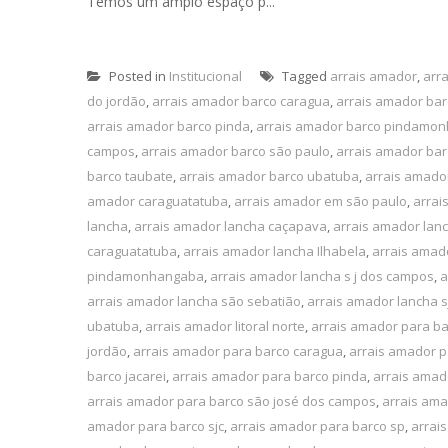
Temos um amplo espaço p...
Posted in
Institucional
Tagged
arrais amador
,
arr
do jordão
,
arrais amador barco caragua
,
arrais amador ba
arrais amador barco pinda
,
arrais amador barco pindamo
campos
,
arrais amador barco são paulo
,
arrais amador bar
barco taubate
,
arrais amador barco ubatuba
,
arrais amado
amador caraguatatuba
,
arrais amador em são paulo
,
arrai
lancha
,
arrais amador lancha caçapava
,
arrais amador lan
caraguatatuba
,
arrais amador lancha Ilhabela
,
arrais amado
pindamonhangaba
,
arrais amador lancha s j dos campos
,
a
arrais amador lancha são sebatião
,
arrais amador lancha s
ubatuba
,
arrais amador litoral norte
,
arrais amador para b
jordão
,
arrais amador para barco caragua
,
arrais amador p
barco jacarei
,
arrais amador para barco pinda
,
arrais ama
arrais amador para barco são josé dos campos
,
arrais ama
amador para barco sjc
,
arrais amador para barco sp
,
arrai