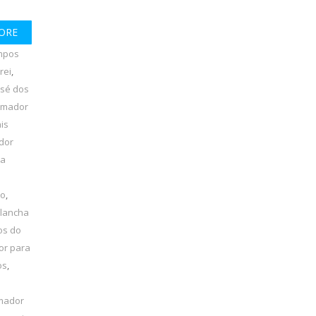
ORE
mpos
rei
,
osé dos
amador
is
dor
ha
lo
,
 lancha
os do
or para
os
,
amador