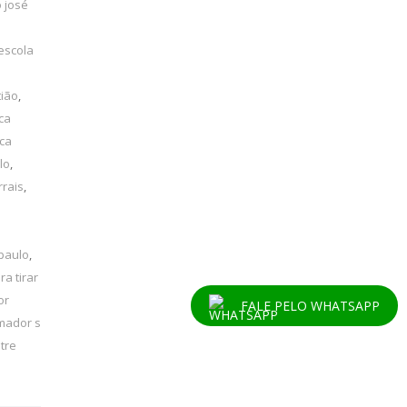
 josé
escola
tião
,
ca
ica
lo
,
rrais
,
 paulo
,
ra tirar
or
FALE PELO WHATSAPP
mador s
tre