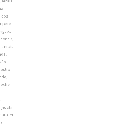
,
arrais
ha
é dos
r para
angaba
,
dor sjc
,
a
,
arrais
inda
,
 são
mestre
inda
,
mestre
la
,
 jet ski
para jet
o
,