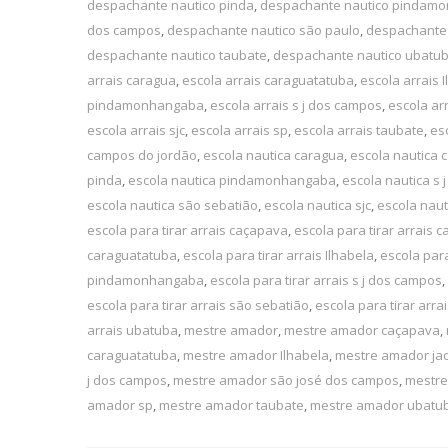
despachante nautico pinda
,
despachante nautico pindam
dos campos
,
despachante nautico são paulo
,
despachante 
despachante nautico taubate
,
despachante nautico ubatu
arrais caragua
,
escola arrais caraguatatuba
,
escola arrais 
pindamonhangaba
,
escola arrais s j dos campos
,
escola ar
escola arrais sjc
,
escola arrais sp
,
escola arrais taubate
,
es
campos do jordão
,
escola nautica caragua
,
escola nautica 
pinda
,
escola nautica pindamonhangaba
,
escola nautica s
escola nautica são sebatião
,
escola nautica sjc
,
escola naut
escola para tirar arrais caçapava
,
escola para tirar arrais 
caraguatatuba
,
escola para tirar arrais Ilhabela
,
escola para
pindamonhangaba
,
escola para tirar arrais s j dos campos
,
escola para tirar arrais são sebatião
,
escola para tirar arrai
arrais ubatuba
,
mestre amador
,
mestre amador caçapava
,
caraguatatuba
,
mestre amador Ilhabela
,
mestre amador jac
j dos campos
,
mestre amador são josé dos campos
,
mestre
amador sp
,
mestre amador taubate
,
mestre amador ubatu