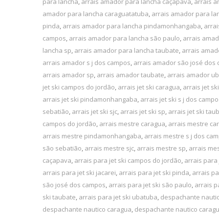
para lancha
,
arrais amador para lancha caçapava
,
arrais 
amador para lancha caraguatatuba
,
arrais amador para la
pinda
,
arrais amador para lancha pindamonhangaba
,
arra
campos
,
arrais amador para lancha são paulo
,
arrais amad
lancha sp
,
arrais amador para lancha taubate
,
arrais amad
arrais amador s j dos campos
,
arrais amador são josé dos
arrais amador sp
,
arrais amador taubate
,
arrais amador u
jet ski campos do jordão
,
arrais jet ski caragua
,
arrais jet s
arrais jet ski pindamonhangaba
,
arrais jet ski s j dos camp
sebatião
,
arrais jet ski sjc
,
arrais jet ski sp
,
arrais jet ski tau
campos do jordão
,
arrais mestre caragua
,
arrais mestre ca
arrais mestre pindamonhangaba
,
arrais mestre s j dos ca
são sebatião
,
arrais mestre sjc
,
arrais mestre sp
,
arrais me
caçapava
,
arrais para jet ski campos do jordão
,
arrais para 
arrais para jet ski jacarei
,
arrais para jet ski pinda
,
arrais p
são josé dos campos
,
arrais para jet ski são paulo
,
arrais p
ski taubate
,
arrais para jet ski ubatuba
,
despachante nauti
despachante nautico caragua
,
despachante nautico carag