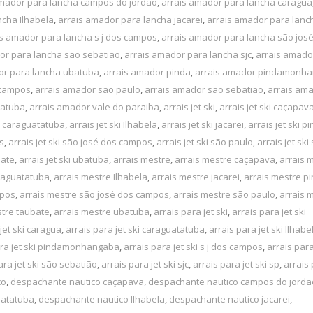
amador para lancha campos do jordão
,
arrais amador para lancha caragua
ncha Ilhabela
,
arrais amador para lancha jacarei
,
arrais amador para lanc
is amador para lancha s j dos campos
,
arrais amador para lancha são jos
or para lancha são sebatião
,
arrais amador para lancha sjc
,
arrais amado
or para lancha ubatuba
,
arrais amador pinda
,
arrais amador pindamonh
 campos
,
arrais amador são paulo
,
arrais amador são sebatião
,
arrais ama
batuba
,
arrais amador vale do paraiba
,
arrais jet ski
,
arrais jet ski caçapav
ki caraguatatuba
,
arrais jet ski Ilhabela
,
arrais jet ski jacarei
,
arrais jet ski p
os
,
arrais jet ski são josé dos campos
,
arrais jet ski são paulo
,
arrais jet ski
bate
,
arrais jet ski ubatuba
,
arrais mestre
,
arrais mestre caçapava
,
arrais 
raguatatuba
,
arrais mestre Ilhabela
,
arrais mestre jacarei
,
arrais mestre p
mpos
,
arrais mestre são josé dos campos
,
arrais mestre são paulo
,
arrais 
stre taubate
,
arrais mestre ubatuba
,
arrais para jet ski
,
arrais para jet ski
jet ski caragua
,
arrais para jet ski caraguatatuba
,
arrais para jet ski Ilhabe
ara jet ski pindamonhangaba
,
arrais para jet ski s j dos campos
,
arrais para
ara jet ski são sebatião
,
arrais para jet ski sjc
,
arrais para jet ski sp
,
arrais 
co
,
despachante nautico caçapava
,
despachante nautico campos do jordã
uatatuba
,
despachante nautico Ilhabela
,
despachante nautico jacarei
,