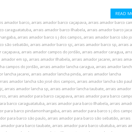
READ M
ais amador barco
,
arrais amador barco caçapava
,
arrais amador barco ca
rco caraguatatuba
,
arrais amador barco Ilhabela
,
arrais amador barco jaca
nhangaba
,
arrais amador barco s j dos campos
,
arrais amador barco são j
co são sebatião
,
arrais amador barco sjc
,
arrais amador barco sp
,
arrais 
r caçapava
,
arrais amador campos do jordão
,
arrais amador caragua
,
arra
s amador em sp
,
arrais amador Ilhabela
,
arrais amador jacarei
,
arrais ama
cha campos do jordão
,
arrais amador lancha caragua
,
arrais amador lanc
r lancha jacarei
,
arrais amador lancha pinda
,
arrais amador lancha
rrais amador lancha são josé dos campos
,
arrais amador lancha são pau
jc
,
arrais amador lancha sp
,
arrais amador lancha taubate
,
arrais amador
arco
,
arrais amador para barco caçapava
,
arrais amador para barco camp
ara barco caraguatatuba
,
arrais amador para barco Ilhabela
,
arrais amad
dor para barco pindamonhangaba
,
arrais amador para barco s j dos camp
dor para barco são paulo
,
arrais amador para barco são sebatião
,
arrais
s amador para barco taubate
,
arrais amador para barco ubatuba
,
arrais 