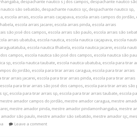
onhangaba
,
despachante nautico s j dos campos
,
despachante nautico são
nautico são sebatião
,
despachante nautico sjc
,
despachante nautico sp
,
ba
,
escola arrais
,
escola arrais caçapava
,
escola arrais campos do jordão
,
Ilhabela
,
escola arrais jacarei
,
escola arrais pinda
,
escola arrais
rais são josé dos campos
,
escola arrais são paulo
,
escola arrais são seba
cola arrais ubatuba
,
escola nautica
,
escola nautica caçapava
,
escola nauti
caraguatatuba
,
escola nautica Ilhabela
,
escola nautica jacarei
,
escola naut
 j dos campos
,
escola nautica são josé dos campos
,
escola nautica são pau
ica sp
,
escola nautica taubate
,
escola nautica ubatuba
,
escola para tirar a
campos do jordão
,
escola para tirar arrais caragua
,
escola para tirar arrais
 tirar arrais jacarei
,
escola para tirar arrais pinda
,
escola para tirar arrais
escola para tirar arrais são josé dos campos
,
escola para tirar arrais são
s sjc
,
escola para tirar arrais sp
,
escola para tirar arrais taubate
,
escola pa
mestre amador campos do jordão
,
mestre amador caragua
,
mestre amad
arei
,
mestre amador pinda
,
mestre amador pindamonhangaba
,
mestre a
 amador são paulo
,
mestre amador são sebatião
,
mestre amador sjc
,
mes
ba
Leave a comment