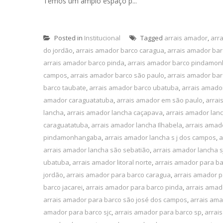
Temos um amplo espaço p...
Posted in
Institucional
Tagged
arrais amador
,
arr
do jordão
,
arrais amador barco caragua
,
arrais amador ba
arrais amador barco pinda
,
arrais amador barco pindamo
campos
,
arrais amador barco são paulo
,
arrais amador bar
barco taubate
,
arrais amador barco ubatuba
,
arrais amado
amador caraguatatuba
,
arrais amador em são paulo
,
arrai
lancha
,
arrais amador lancha caçapava
,
arrais amador lan
caraguatatuba
,
arrais amador lancha Ilhabela
,
arrais amado
pindamonhangaba
,
arrais amador lancha s j dos campos
,
a
arrais amador lancha são sebatião
,
arrais amador lancha s
ubatuba
,
arrais amador litoral norte
,
arrais amador para b
jordão
,
arrais amador para barco caragua
,
arrais amador p
barco jacarei
,
arrais amador para barco pinda
,
arrais ama
arrais amador para barco são josé dos campos
,
arrais ama
amador para barco sjc
,
arrais amador para barco sp
,
arrai