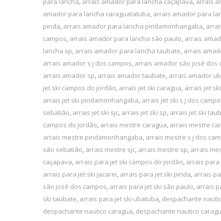
para lancha
,
arrais amador para lancha caçapava
,
arrais 
amador para lancha caraguatatuba
,
arrais amador para la
pinda
,
arrais amador para lancha pindamonhangaba
,
arra
campos
,
arrais amador para lancha são paulo
,
arrais amad
lancha sp
,
arrais amador para lancha taubate
,
arrais amad
arrais amador s j dos campos
,
arrais amador são josé dos
arrais amador sp
,
arrais amador taubate
,
arrais amador u
jet ski campos do jordão
,
arrais jet ski caragua
,
arrais jet s
arrais jet ski pindamonhangaba
,
arrais jet ski s j dos camp
sebatião
,
arrais jet ski sjc
,
arrais jet ski sp
,
arrais jet ski tau
campos do jordão
,
arrais mestre caragua
,
arrais mestre ca
arrais mestre pindamonhangaba
,
arrais mestre s j dos ca
são sebatião
,
arrais mestre sjc
,
arrais mestre sp
,
arrais me
caçapava
,
arrais para jet ski campos do jordão
,
arrais para 
arrais para jet ski jacarei
,
arrais para jet ski pinda
,
arrais p
são josé dos campos
,
arrais para jet ski são paulo
,
arrais p
ski taubate
,
arrais para jet ski ubatuba
,
despachante nauti
despachante nautico caragua
,
despachante nautico carag