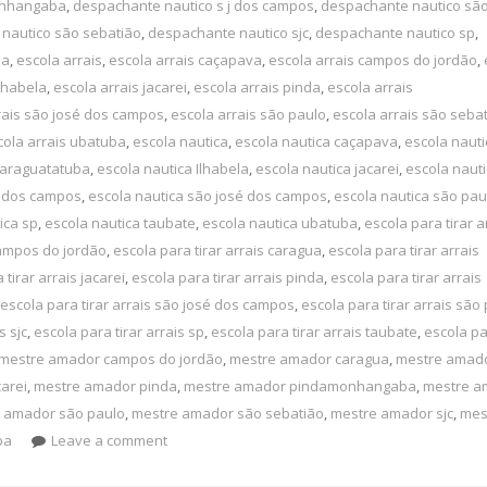
onhangaba
,
despachante nautico s j dos campos
,
despachante nautico são
nautico são sebatião
,
despachante nautico sjc
,
despachante nautico sp
,
ba
,
escola arrais
,
escola arrais caçapava
,
escola arrais campos do jordão
,
Ilhabela
,
escola arrais jacarei
,
escola arrais pinda
,
escola arrais
rais são josé dos campos
,
escola arrais são paulo
,
escola arrais são seba
cola arrais ubatuba
,
escola nautica
,
escola nautica caçapava
,
escola nauti
caraguatatuba
,
escola nautica Ilhabela
,
escola nautica jacarei
,
escola naut
 j dos campos
,
escola nautica são josé dos campos
,
escola nautica são pau
ica sp
,
escola nautica taubate
,
escola nautica ubatuba
,
escola para tirar a
campos do jordão
,
escola para tirar arrais caragua
,
escola para tirar arrais
 tirar arrais jacarei
,
escola para tirar arrais pinda
,
escola para tirar arrais
escola para tirar arrais são josé dos campos
,
escola para tirar arrais são
s sjc
,
escola para tirar arrais sp
,
escola para tirar arrais taubate
,
escola pa
mestre amador campos do jordão
,
mestre amador caragua
,
mestre amad
arei
,
mestre amador pinda
,
mestre amador pindamonhangaba
,
mestre a
 amador são paulo
,
mestre amador são sebatião
,
mestre amador sjc
,
mes
ba
Leave a comment