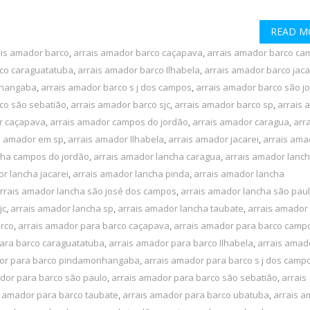
READ M
ais amador barco
,
arrais amador barco caçapava
,
arrais amador barco ca
rco caraguatatuba
,
arrais amador barco Ilhabela
,
arrais amador barco jaca
nhangaba
,
arrais amador barco s j dos campos
,
arrais amador barco são j
co são sebatião
,
arrais amador barco sjc
,
arrais amador barco sp
,
arrais 
r caçapava
,
arrais amador campos do jordão
,
arrais amador caragua
,
arra
s amador em sp
,
arrais amador Ilhabela
,
arrais amador jacarei
,
arrais ama
cha campos do jordão
,
arrais amador lancha caragua
,
arrais amador lanc
r lancha jacarei
,
arrais amador lancha pinda
,
arrais amador lancha
rrais amador lancha são josé dos campos
,
arrais amador lancha são pau
jc
,
arrais amador lancha sp
,
arrais amador lancha taubate
,
arrais amador
arco
,
arrais amador para barco caçapava
,
arrais amador para barco camp
ara barco caraguatatuba
,
arrais amador para barco Ilhabela
,
arrais amad
dor para barco pindamonhangaba
,
arrais amador para barco s j dos camp
dor para barco são paulo
,
arrais amador para barco são sebatião
,
arrais
s amador para barco taubate
,
arrais amador para barco ubatuba
,
arrais 