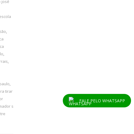
 josé
escola
tião
,
ca
ica
lo
,
rrais
,
 paulo
,
ra tirar
or
FALE PELO WHATSAPP
mador s
tre