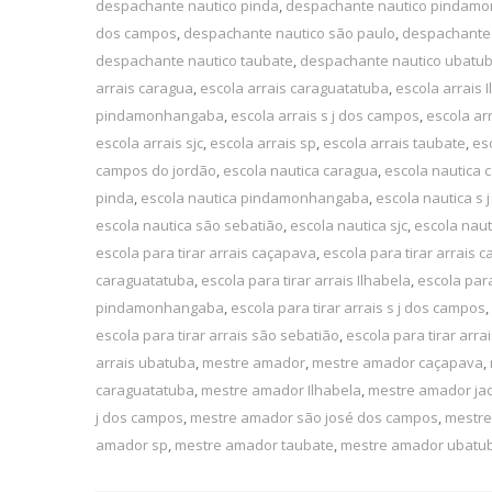
despachante nautico pinda
,
despachante nautico pindam
dos campos
,
despachante nautico são paulo
,
despachante 
despachante nautico taubate
,
despachante nautico ubatu
arrais caragua
,
escola arrais caraguatatuba
,
escola arrais 
pindamonhangaba
,
escola arrais s j dos campos
,
escola ar
escola arrais sjc
,
escola arrais sp
,
escola arrais taubate
,
es
campos do jordão
,
escola nautica caragua
,
escola nautica 
pinda
,
escola nautica pindamonhangaba
,
escola nautica s
escola nautica são sebatião
,
escola nautica sjc
,
escola naut
escola para tirar arrais caçapava
,
escola para tirar arrais 
caraguatatuba
,
escola para tirar arrais Ilhabela
,
escola para
pindamonhangaba
,
escola para tirar arrais s j dos campos
,
escola para tirar arrais são sebatião
,
escola para tirar arrai
arrais ubatuba
,
mestre amador
,
mestre amador caçapava
,
caraguatatuba
,
mestre amador Ilhabela
,
mestre amador jac
j dos campos
,
mestre amador são josé dos campos
,
mestre
amador sp
,
mestre amador taubate
,
mestre amador ubatu