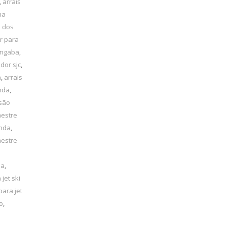
,
arrais
ha
é dos
r para
angaba
,
dor sjc
,
a
,
arrais
inda
,
 são
mestre
inda
,
mestre
la
,
 jet ski
para jet
o
,