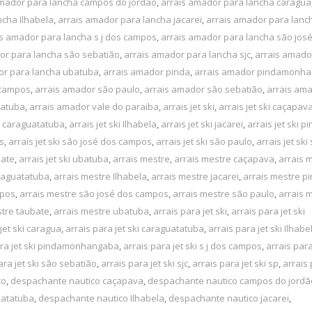
amador para lancha campos do jordão
,
arrais amador para lancha caragua
ncha Ilhabela
,
arrais amador para lancha jacarei
,
arrais amador para lanc
is amador para lancha s j dos campos
,
arrais amador para lancha são jos
or para lancha são sebatião
,
arrais amador para lancha sjc
,
arrais amado
or para lancha ubatuba
,
arrais amador pinda
,
arrais amador pindamonh
 campos
,
arrais amador são paulo
,
arrais amador são sebatião
,
arrais ama
batuba
,
arrais amador vale do paraiba
,
arrais jet ski
,
arrais jet ski caçapav
ki caraguatatuba
,
arrais jet ski Ilhabela
,
arrais jet ski jacarei
,
arrais jet ski p
os
,
arrais jet ski são josé dos campos
,
arrais jet ski são paulo
,
arrais jet ski
bate
,
arrais jet ski ubatuba
,
arrais mestre
,
arrais mestre caçapava
,
arrais 
raguatatuba
,
arrais mestre Ilhabela
,
arrais mestre jacarei
,
arrais mestre p
mpos
,
arrais mestre são josé dos campos
,
arrais mestre são paulo
,
arrais 
stre taubate
,
arrais mestre ubatuba
,
arrais para jet ski
,
arrais para jet ski
jet ski caragua
,
arrais para jet ski caraguatatuba
,
arrais para jet ski Ilhabe
ara jet ski pindamonhangaba
,
arrais para jet ski s j dos campos
,
arrais para
ara jet ski são sebatião
,
arrais para jet ski sjc
,
arrais para jet ski sp
,
arrais 
co
,
despachante nautico caçapava
,
despachante nautico campos do jordã
uatatuba
,
despachante nautico Ilhabela
,
despachante nautico jacarei
,